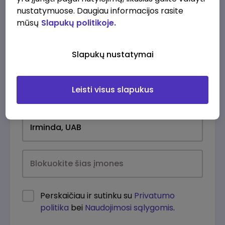
nustatymuose. Daugiau informacijos rasite
mūsų
Slapukų politikoje.
Slapukų nustatymai
Leisti visus slapukus
Kasdien
Perskaičiau ir sutinku su
Privatumo
politika
bei
Naudojimosi sąlygomis
.