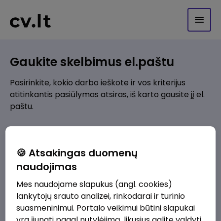
Gaukite skelbimus el.paštu
Pasirinkite, kokio darbo ieškote ir vos kriterijus
atitinkantis pasiūlymas atsiras, iš karto gausite jį el.
paštu.
Kur ieškote darbo?
*
🍪 Atsakingas duomenų
Pridėti naują
naudojimas
Mes naudojame slapukus (angl. cookies)
Kokios srities darbo pasiūlymai jus domina?
*
lankytojų srauto analizei, rinkodarai ir turinio
Pridėti naują
suasmeninimui. Portalo veikimui būtini slapukai
yra įjungti pagal nutylėjimą, likusius galite valdyti