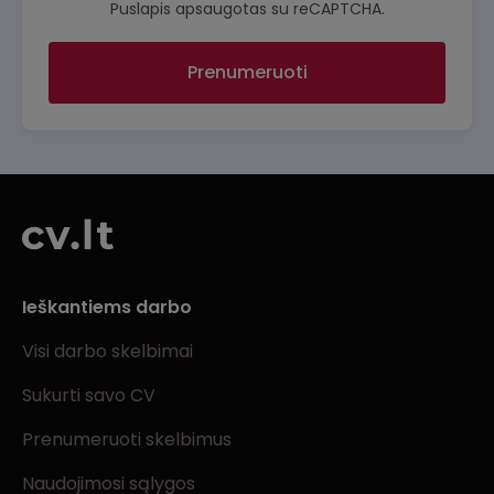
Puslapis apsaugotas su reCAPTCHA.
Prenumeruoti
Ieškantiems darbo
Visi darbo skelbimai
Sukurti savo CV
Prenumeruoti skelbimus
Naudojimosi sąlygos