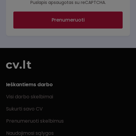
Puslapis apsaugotas su reCAPTCHA.
Prenumeruoti
Ieškantiems darbo
Visi darbo skelbimai
Sukurti savo CV
Prenumeruoti skelbimus
Naudojimosi sąlygos