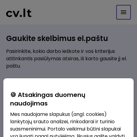
Gaukite skelbimus el.paštu
Pasirinkite, kokio darbo ieškote ir vos kriterijus
atitinkantis pasiūlymas atsiras, iš karto gausite jį el.
paštu.
Kur ieškote darbo?
*
🍪 Atsakingas duomenų
Pridėti naują
naudojimas
Mes naudojame slapukus (angl. cookies)
Kokios srities darbo pasiūlymai jus domina?
*
lankytojų srauto analizei, rinkodarai ir turinio
Pridėti naują
suasmeninimui. Portalo veikimui būtini slapukai
yra įjungti pagal nutylėjimą, likusius galite valdyti