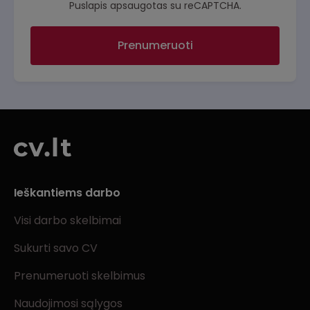
Puslapis apsaugotas su reCAPTCHA.
Prenumeruoti
Ieškantiems darbo
Visi darbo skelbimai
Sukurti savo CV
Prenumeruoti skelbimus
Naudojimosi sąlygos