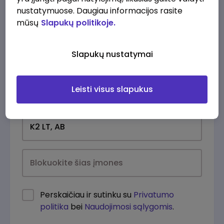
nustatymuose. Daugiau informacijos rasite
mūsų
Slapukų politikoje.
Slapukų nustatymai
Leisti visus slapukus
Kasdien
Perskaičiau ir sutinku su
Privatumo
politika
bei
Naudojimosi sąlygomis
.