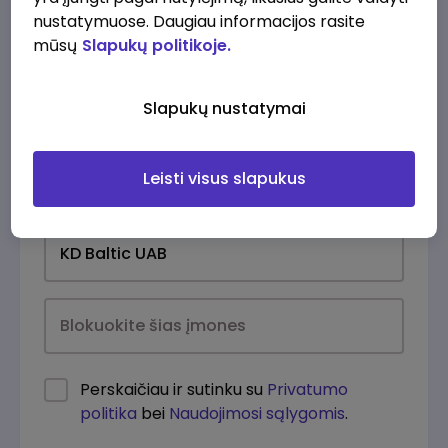
nustatymuose. Daugiau informacijos rasite
mūsų
Slapukų politikoje.
Slapukų nustatymai
Leisti visus slapukus
Kasdien
Perskaičiau ir sutinku su
Privatumo
politika
bei
Naudojimosi sąlygomis
.