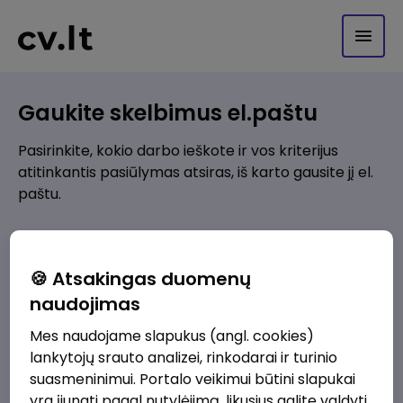
Gaukite skelbimus el.paštu
Pasirinkite, kokio darbo ieškote ir vos kriterijus
atitinkantis pasiūlymas atsiras, iš karto gausite jį el.
paštu.
Kur ieškote darbo?
*
🍪 Atsakingas duomenų
Pridėti naują
naudojimas
Mes naudojame slapukus (angl. cookies)
Kokios srities darbo pasiūlymai jus domina?
*
lankytojų srauto analizei, rinkodarai ir turinio
Pridėti naują
suasmeninimui. Portalo veikimui būtini slapukai
yra įjungti pagal nutylėjimą, likusius galite valdyti