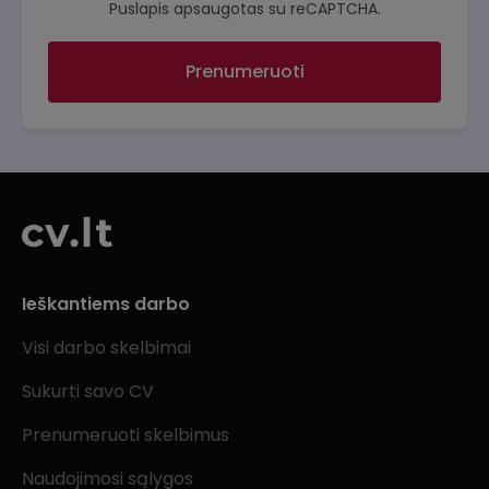
Puslapis apsaugotas su reCAPTCHA.
Prenumeruoti
Ieškantiems darbo
Visi darbo skelbimai
Sukurti savo CV
Prenumeruoti skelbimus
Naudojimosi sąlygos