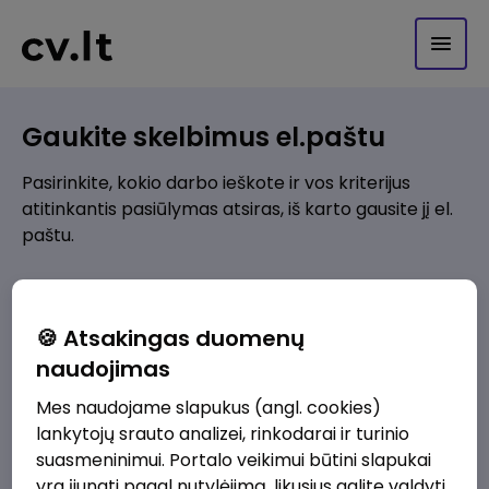
Gaukite skelbimus el.paštu
Pasirinkite, kokio darbo ieškote ir vos kriterijus
atitinkantis pasiūlymas atsiras, iš karto gausite jį el.
paštu.
Kur ieškote darbo?
*
🍪 Atsakingas duomenų
Pridėti naują
naudojimas
Mes naudojame slapukus (angl. cookies)
Kokios srities darbo pasiūlymai jus domina?
*
lankytojų srauto analizei, rinkodarai ir turinio
Pridėti naują
suasmeninimui. Portalo veikimui būtini slapukai
yra įjungti pagal nutylėjimą, likusius galite valdyti