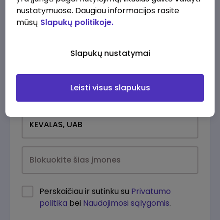
nustatymuose. Daugiau informacijos rasite
mūsų
Slapukų politikoje.
Slapukų nustatymai
Leisti visus slapukus
Kasdien
Perskaičiau ir sutinku su
Privatumo
politika
bei
Naudojimosi sąlygomis
.