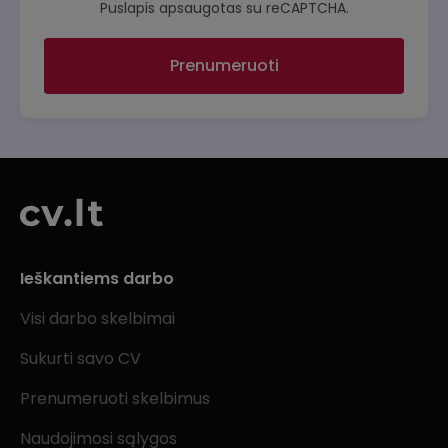
Puslapis apsaugotas su reCAPTCHA.
Prenumeruoti
Ieškantiems darbo
Visi darbo skelbimai
Sukurti savo CV
Prenumeruoti skelbimus
Naudojimosi sąlygos