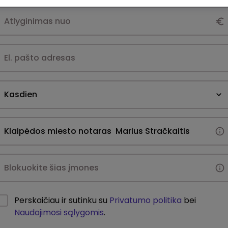
Kasdien
Perskaičiau ir sutinku su
Privatumo politika
bei
Naudojimosi sąlygomis
.