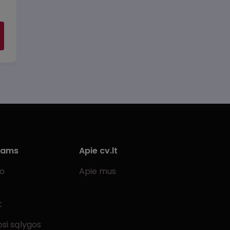
iams
Apie cv.lt
bo
Apie mus
t
si sąlygos