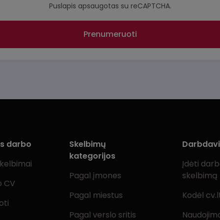
Puslapis apsaugotas su reCAPTCHA.
Prenumeruoti
ms darbo
Skelbimų
Darbdav
kategorijos
skelbimai
Įdėti dar
Pagal įmones
skelbimą
o CV
Pagal miestus
Kodėl cv.l
oti
Pagal verslo sritis
Naudojimo