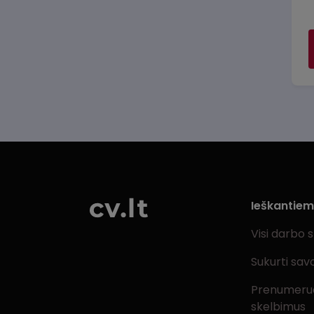
Ieškantie
Visi darbo 
Sukurti sav
Prenumeru
skelbimus