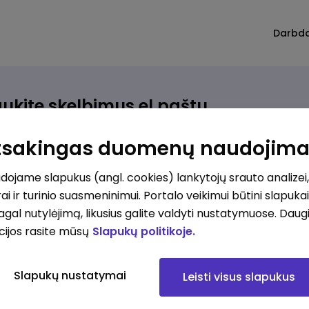
Darbd
ukite skelbimus el.paštu
rinkite, kokio darbo ieškote ir vos kriterijus atitinkantis
Atsakingas duomenų naudojim
ūlymas atsiras, iš karto gausite jį el. paštu.
ojame slapukus (angl. cookies) lankytojų srauto analizei,
ai ir turinio suasmeninimui. Portalo veikimui būtini slapuka
ur ieškote darbo?
*
pagal nutylėjimą, likusius galite valdyti nustatymuose. Daug
Pridėti naują
cijos rasite mūsų
Slapukų politikoje.
okios srities darbo pasiūlymai jus domina?
*
Slapukų nustatymai
Leisti visus slapukus
Pridėti naują