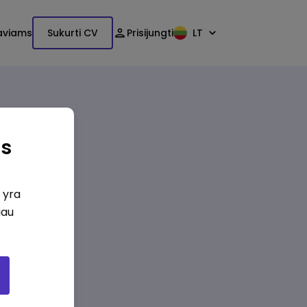
aviams
Sukurti CV
Prisijungti
LT
as
i yra
iau