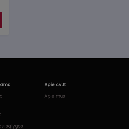
iams
Apie cv.lt
bo
Apie mus
t
si sąlygos