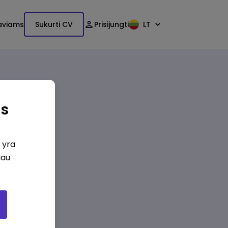
aviams
Sukurti CV
Prisijungti
LT
as
i yra
iau