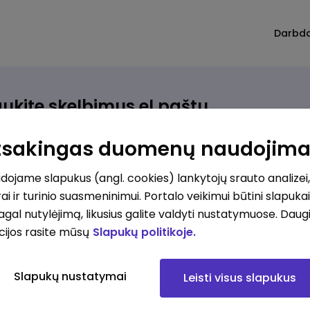
Darbd
ukite skelbimus el.paštu
rinkite, kokio darbo ieškote ir vos kriterijus atitinkantis
Atsakingas duomenų naudojim
ūlymas atsiras, iš karto gausite jį el. paštu.
ojame slapukus (angl. cookies) lankytojų srauto analizei,
ai ir turinio suasmeninimui. Portalo veikimui būtini slapuka
ur ieškote darbo?
*
pagal nutylėjimą, likusius galite valdyti nustatymuose. Daug
Pridėti naują
cijos rasite mūsų
Slapukų politikoje.
okios srities darbo pasiūlymai jus domina?
*
Slapukų nustatymai
Leisti visus slapukus
Pridėti naują