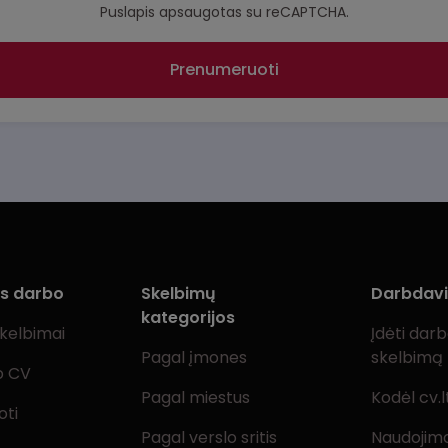
Puslapis apsaugotas su reCAPTCHA.
Prenumeruoti
ms darbo
Skelbimų
Darbdav
kategorijos
skelbimai
Įdėti dar
Pagal įmones
skelbimą
o CV
Pagal miestus
Kodėl cv.l
oti
Pagal verslo sritis
Naudojimo