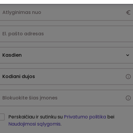
Kasdien
Perskaičiau ir sutinku su
Privatumo politika
bei
Naudojimosi sąlygomis
.