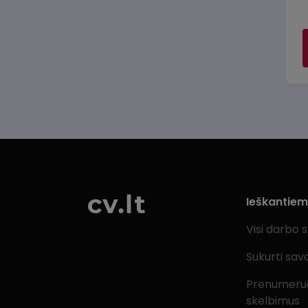
Ieškantie
Visi darbo 
Sukurti sav
Prenumeru
skelbimus