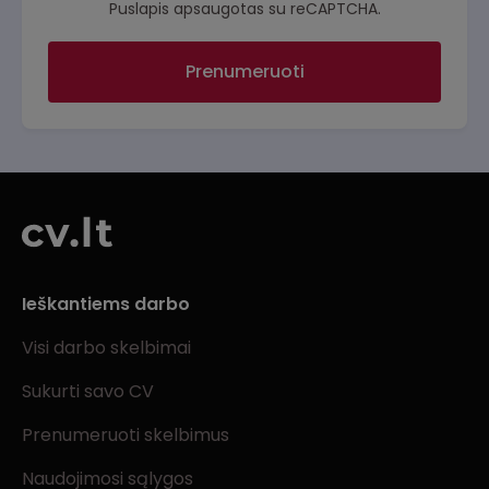
Puslapis apsaugotas su reCAPTCHA.
Prenumeruoti
Ieškantiems darbo
Visi darbo skelbimai
Sukurti savo CV
Prenumeruoti skelbimus
Naudojimosi sąlygos