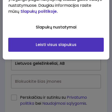
nustatymuose. Daugiau informacijos rasite
mūsų
Slapukų politikoje.
Slapukų nustatymai
Leisti visus slapukus
Kasdien
Perskaičiau ir sutinku su
Privatumo
politika
bei
Naudojimosi sąlygomis
.