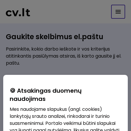
Gaukite skelbimus el.paštu
Pasirinkite, kokio darbo ieškote ir vos kriterijus
atitinkantis pasiūlymas atsiras, iš karto gausite jį el.
paštu.
Kur ieškote darbo?
*
🍪 Atsakingas duomenų
Pridėti naują
naudojimas
Mes naudojame slapukus (angl. cookies)
Kokios srities darbo pasiūlymai jus domina?
*
lankytojų srauto analizei, rinkodarai ir turinio
Pridėti naują
suasmeninimui. Portalo veikimui būtini slapukai
yra įjungti pagal nutylėjimą, likusius galite valdyti