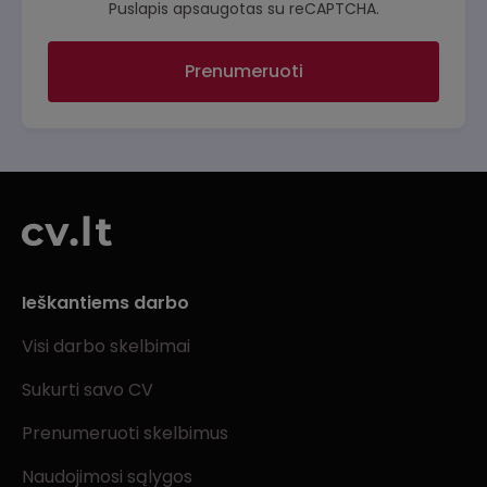
Puslapis apsaugotas su reCAPTCHA.
Prenumeruoti
Ieškantiems darbo
Visi darbo skelbimai
Sukurti savo CV
Prenumeruoti skelbimus
Naudojimosi sąlygos