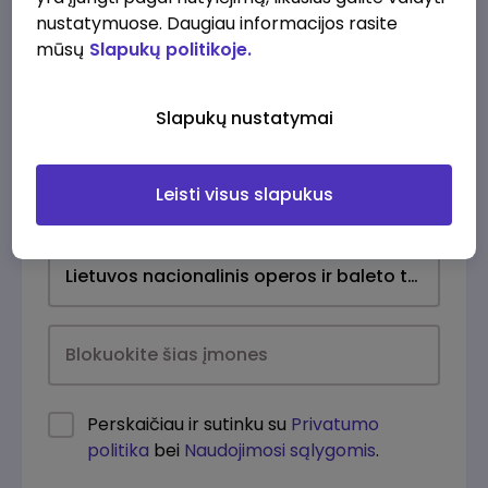
nustatymuose. Daugiau informacijos rasite
mūsų
Slapukų politikoje.
Slapukų nustatymai
Leisti visus slapukus
Kasdien
Perskaičiau ir sutinku su
Privatumo
politika
bei
Naudojimosi sąlygomis
.