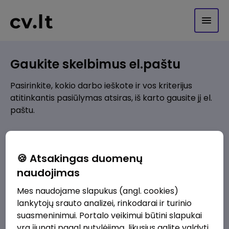
Gaukite skelbimus el.paštu
Pasirinkite, kokio darbo ieškote ir vos kriterijus
atitinkantis pasiūlymas atsiras, iš karto gausite jį el.
paštu.
Kur ieškote darbo?
*
🍪 Atsakingas duomenų
Pridėti naują
naudojimas
Mes naudojame slapukus (angl. cookies)
Kokios srities darbo pasiūlymai jus domina?
*
lankytojų srauto analizei, rinkodarai ir turinio
Pridėti naują
suasmeninimui. Portalo veikimui būtini slapukai
yra įjungti pagal nutylėjimą, likusius galite valdyti