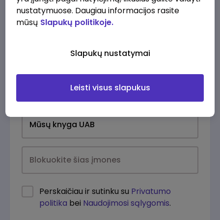
nustatymuose. Daugiau informacijos rasite
mūsų
Slapukų politikoje.
Slapukų nustatymai
Leisti visus slapukus
Kasdien
Perskaičiau ir sutinku su
Privatumo
politika
bei
Naudojimosi sąlygomis
.