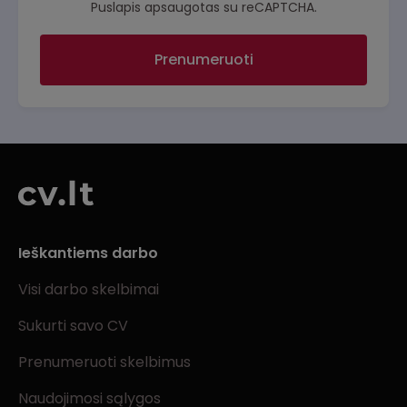
Puslapis apsaugotas su reCAPTCHA.
Prenumeruoti
Ieškantiems darbo
Visi darbo skelbimai
Sukurti savo CV
Prenumeruoti skelbimus
Naudojimosi sąlygos