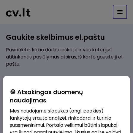
Gaukite skelbimus el.paštu
Pasirinkite, kokio darbo ieškote ir vos kriterijus
atitinkantis pasiūlymas atsiras, iš karto gausite jį el.
paštu.
Kur ieškote darbo?
*
🍪 Atsakingas duomenų
Pridėti naują
naudojimas
Mes naudojame slapukus (angl. cookies)
Kokios srities darbo pasiūlymai jus domina?
*
lankytojų srauto analizei, rinkodarai ir turinio
Pridėti naują
suasmeninimui. Portalo veikimui būtini slapukai
yra įjungti pagal nutylėjimą, likusius galite valdyti