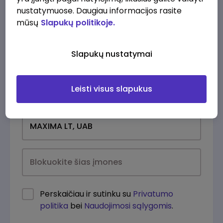
nustatymuose. Daugiau informacijos rasite
mūsų
Slapukų politikoje.
Slapukų nustatymai
Leisti visus slapukus
Kasdien
Perskaičiau ir sutinku su
Privatumo
politika
bei
Naudojimosi sąlygomis
.