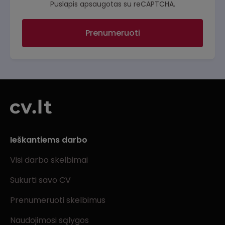
Puslapis apsaugotas su reCAPTCHA.
Prenumeruoti
Ieškantiems darbo
Visi darbo skelbimai
Sukurti savo CV
Prenumeruoti skelbimus
Naudojimosi sąlygos