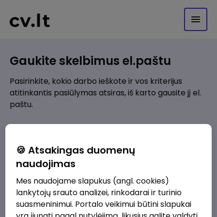
Gaukite skelbimus el.paštu
Pasirinkite, kokio darbo ieškote ir vos kriterijus
atitinkantis pasiūlymas atsiras, iš karto gausite jį el.
paštu.
Kur ieškote darbo?
*
🍪 Atsakingas duomenų
Pridėti naują
naudojimas
Mes naudojame slapukus (angl. cookies)
Kokios srities darbo pasiūlymai jus domina?
*
lankytojų srauto analizei, rinkodarai ir turinio
Pridėti naują
suasmeninimui. Portalo veikimui būtini slapukai
yra įjungti pagal nutylėjimą, likusius galite valdyti