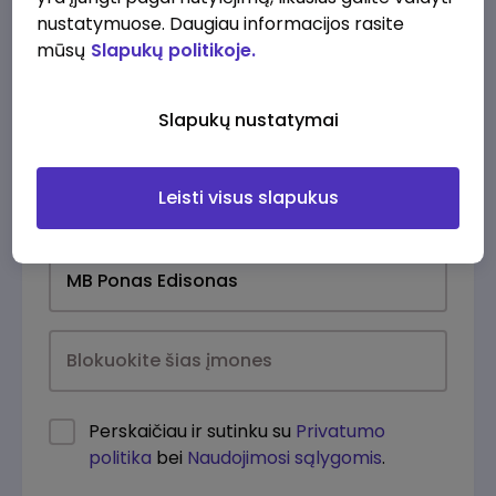
nustatymuose. Daugiau informacijos rasite
mūsų
Slapukų politikoje.
Slapukų nustatymai
Leisti visus slapukus
Kasdien
Perskaičiau ir sutinku su
Privatumo
politika
bei
Naudojimosi sąlygomis
.