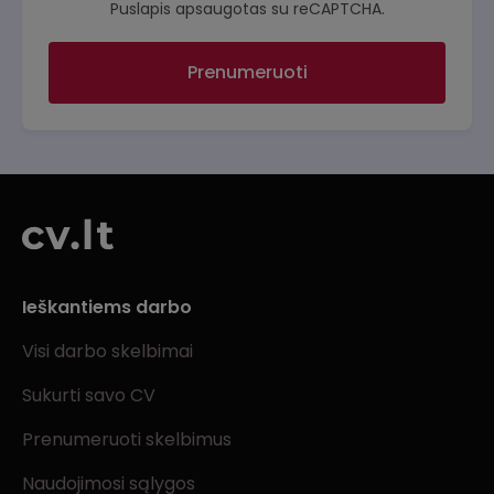
Puslapis apsaugotas su reCAPTCHA.
Prenumeruoti
Ieškantiems darbo
Visi darbo skelbimai
Sukurti savo CV
Prenumeruoti skelbimus
Naudojimosi sąlygos