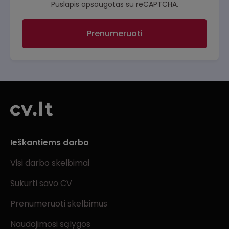
Puslapis apsaugotas su reCAPTCHA.
Prenumeruoti
Ieškantiems darbo
Visi darbo skelbimai
Sukurti savo CV
Prenumeruoti skelbimus
Naudojimosi sąlygos