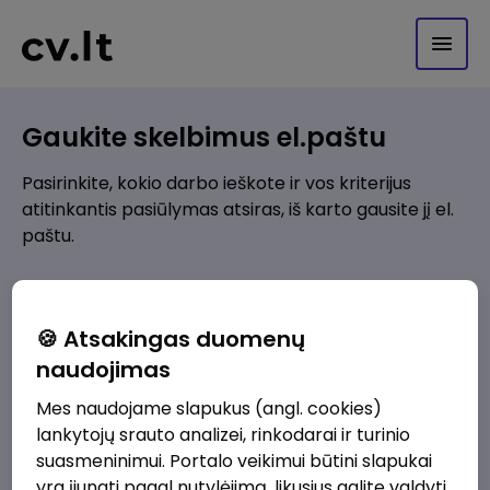
Gaukite skelbimus el.paštu
Pasirinkite, kokio darbo ieškote ir vos kriterijus
atitinkantis pasiūlymas atsiras, iš karto gausite jį el.
paštu.
Kur ieškote darbo?
*
🍪 Atsakingas duomenų
Pridėti naują
naudojimas
Mes naudojame slapukus (angl. cookies)
Kokios srities darbo pasiūlymai jus domina?
*
lankytojų srauto analizei, rinkodarai ir turinio
Pridėti naują
suasmeninimui. Portalo veikimui būtini slapukai
yra įjungti pagal nutylėjimą, likusius galite valdyti