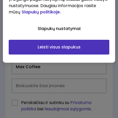
nustatymuose. Daugiau informacijos rasite
mūsų
Slapukų politikoje.
Slapukų nustatymai
Leisti visus slapukus
Kasdien
Perskaičiau ir sutinku su
Privatumo
politika
bei
Naudojimosi sąlygomis
.