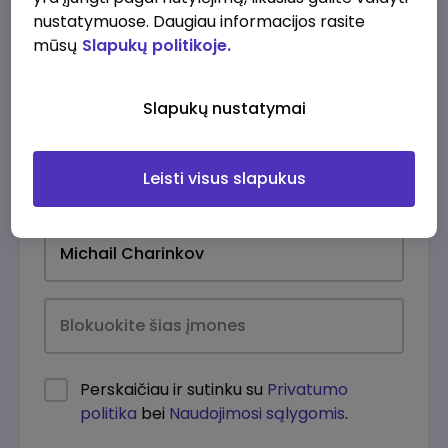
nustatymuose. Daugiau informacijos rasite
mūsų
Slapukų politikoje.
Slapukų nustatymai
Leisti visus slapukus
Kasdien
Perskaičiau ir sutinku su
Privatumo
politika
bei
Naudojimosi sąlygomis
.