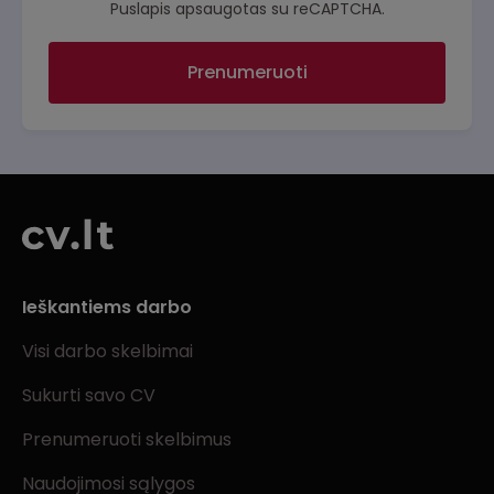
Puslapis apsaugotas su reCAPTCHA.
Prenumeruoti
Ieškantiems darbo
Visi darbo skelbimai
Sukurti savo CV
Prenumeruoti skelbimus
Naudojimosi sąlygos