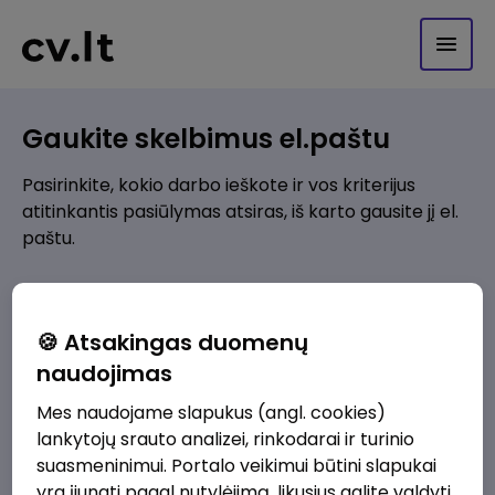
Gaukite skelbimus el.paštu
Pasirinkite, kokio darbo ieškote ir vos kriterijus
atitinkantis pasiūlymas atsiras, iš karto gausite jį el.
paštu.
Kur ieškote darbo?
*
🍪 Atsakingas duomenų
Pridėti naują
naudojimas
Mes naudojame slapukus (angl. cookies)
Kokios srities darbo pasiūlymai jus domina?
*
lankytojų srauto analizei, rinkodarai ir turinio
Pridėti naują
suasmeninimui. Portalo veikimui būtini slapukai
yra įjungti pagal nutylėjimą, likusius galite valdyti