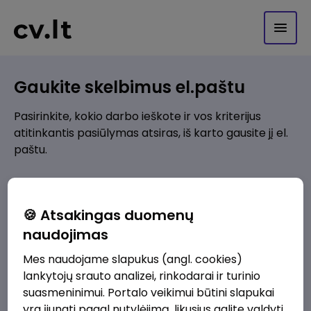
Gaukite skelbimus el.paštu
Pasirinkite, kokio darbo ieškote ir vos kriterijus
atitinkantis pasiūlymas atsiras, iš karto gausite jį el.
paštu.
Kur ieškote darbo?
*
🍪 Atsakingas duomenų
Pridėti naują
naudojimas
Mes naudojame slapukus (angl. cookies)
Kokios srities darbo pasiūlymai jus domina?
*
lankytojų srauto analizei, rinkodarai ir turinio
Pridėti naują
suasmeninimui. Portalo veikimui būtini slapukai
yra įjungti pagal nutylėjimą, likusius galite valdyti