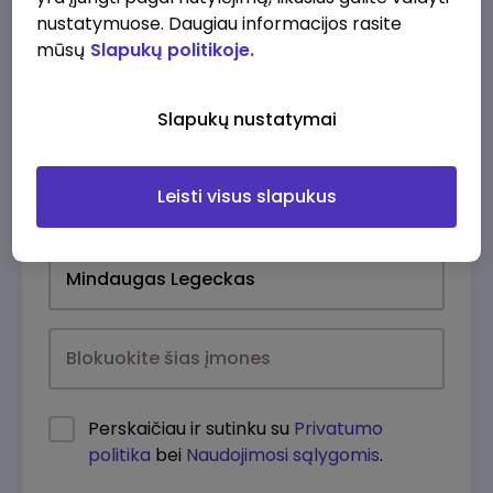
nustatymuose. Daugiau informacijos rasite
mūsų
Slapukų politikoje.
Slapukų nustatymai
Leisti visus slapukus
Kasdien
Perskaičiau ir sutinku su
Privatumo
politika
bei
Naudojimosi sąlygomis
.