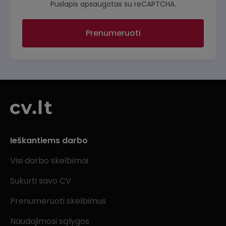
Puslapis apsaugotas su reCAPTCHA.
Prenumeruoti
Ieškantiems darbo
Visi darbo skelbimai
Sukurti savo CV
Prenumeruoti skelbimus
Naudojimosi sąlygos