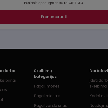
Puslapis apsaugotas su reCAPTCHA.
Prenumeruoti
ms darbo
Skelbimų
Darbdav
kategorijos
skelbimai
Įdėti dar
Pagal įmones
skelbimą
o CV
Pagal miestus
Kodėl cv.l
oti
Pagal verslo sritis
Naudojimo