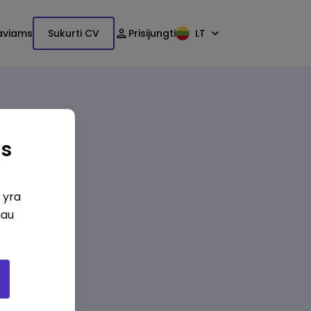
aviams
Sukurti CV
Prisijungti
LT
as
i yra
iau