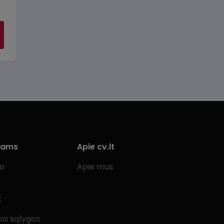
iams
Apie cv.lt
bo
Apie mus
t
si sąlygos