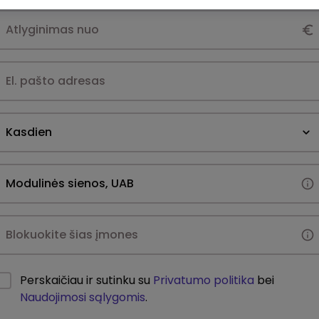
Kasdien
Perskaičiau ir sutinku su
Privatumo politika
bei
Naudojimosi sąlygomis
.