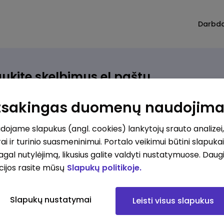
Darbd
ukite skelbimus el.paštu
rinkite, kokio darbo ieškote ir vos kriterijus atitinkantis
Atsakingas duomenų naudojim
ūlymas atsiras, iš karto gausite jį el. paštu.
ojame slapukus (angl. cookies) lankytojų srauto analizei,
ai ir turinio suasmeninimui. Portalo veikimui būtini slapuka
ur ieškote darbo?
*
pagal nutylėjimą, likusius galite valdyti nustatymuose. Daug
Pridėti naują
cijos rasite mūsų
Slapukų politikoje.
okios srities darbo pasiūlymai jus domina?
*
Slapukų nustatymai
Leisti visus slapukus
Pridėti naują