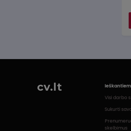
Ieškantie
Visi darbo 
Sukurti sav
Prenumeru
skelbimus