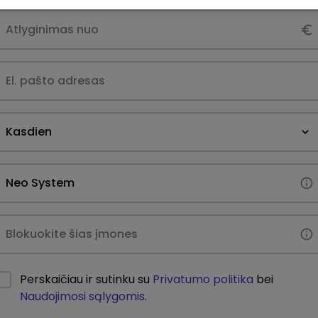
Kasdien
Perskaičiau ir sutinku su
Privatumo politika
bei
Naudojimosi sąlygomis
.