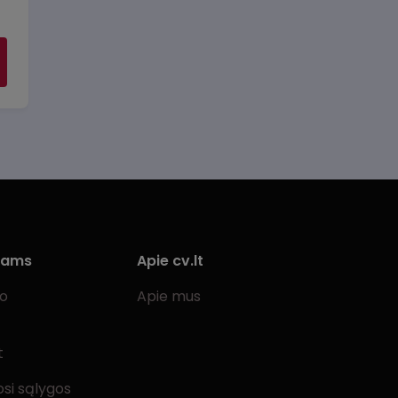
iams
Apie cv.lt
bo
Apie mus
t
si sąlygos