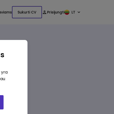
aviams
Sukurti CV
Prisijungti
LT
as
i yra
iau