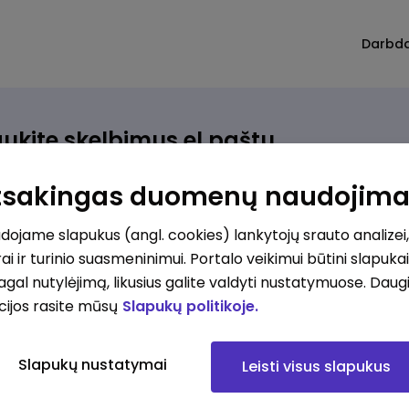
Darbd
ukite skelbimus el.paštu
rinkite, kokio darbo ieškote ir vos kriterijus atitinkantis
Atsakingas duomenų naudojim
ūlymas atsiras, iš karto gausite jį el. paštu.
ojame slapukus (angl. cookies) lankytojų srauto analizei,
ai ir turinio suasmeninimui. Portalo veikimui būtini slapuka
ur ieškote darbo?
*
pagal nutylėjimą, likusius galite valdyti nustatymuose. Daug
Pridėti naują
cijos rasite mūsų
Slapukų politikoje.
okios srities darbo pasiūlymai jus domina?
*
Slapukų nustatymai
Leisti visus slapukus
Pridėti naują