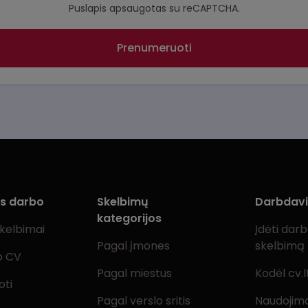
Puslapis apsaugotas su reCAPTCHA.
Prenumeruoti
ms darbo
Skelbimų
Darbdav
kategorijos
skelbimai
Įdėti dar
Pagal įmones
skelbimą
o CV
Pagal miestus
Kodėl cv.l
oti
Pagal verslo sritis
Naudojimo