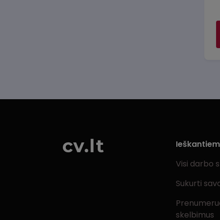
Ieškantie
Visi darbo 
Sukurti sav
Prenumeru
skelbimus