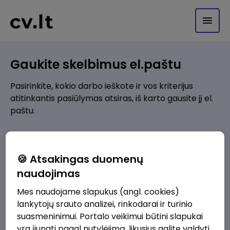
Gaukite skelbimus el.paštu
Pasirinkite, kokio darbo ieškote ir vos kriterijus
atitinkantis pasiūlymas atsiras, iš karto gausite jį el.
paštu.
Kur ieškote darbo?
*
🍪 Atsakingas duomenų
Pridėti naują
naudojimas
Mes naudojame slapukus (angl. cookies)
Kokios srities darbo pasiūlymai jus domina?
*
lankytojų srauto analizei, rinkodarai ir turinio
Pridėti naują
suasmeninimui. Portalo veikimui būtini slapukai
yra įjungti pagal nutylėjimą, likusius galite valdyti