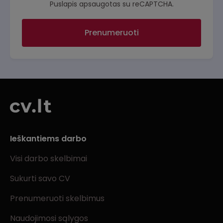
Puslapis apsaugotas su reCAPTCHA.
Prenumeruoti
Ieškantiems darbo
Visi darbo skelbimai
Sukurti savo CV
Prenumeruoti skelbimus
Naudojimosi sąlygos