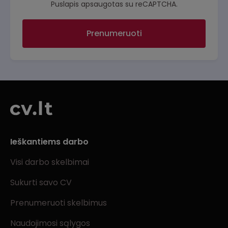
Puslapis apsaugotas su reCAPTCHA.
Prenumeruoti
Ieškantiems darbo
Visi darbo skelbimai
Sukurti savo CV
Prenumeruoti skelbimus
Naudojimosi sąlygos