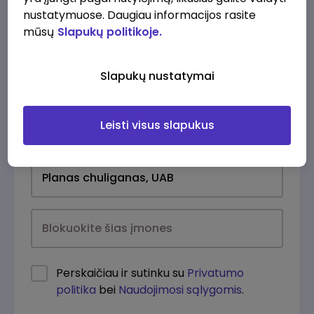
nustatymuose. Daugiau informacijos rasite
mūsų
Slapukų politikoje.
Slapukų nustatymai
Leisti visus slapukus
Kasdien
Perskaičiau ir sutinku su
Privatumo
politika
bei
Naudojimosi sąlygomis
.