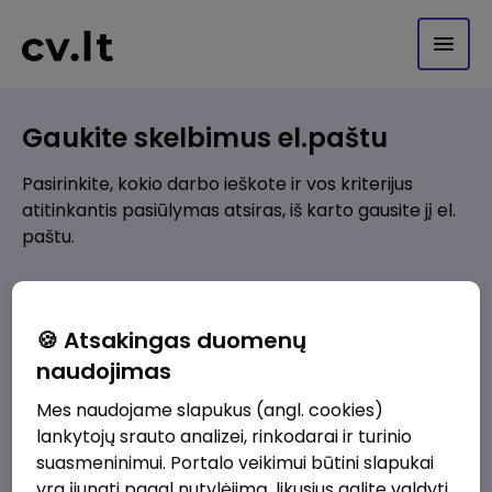
Gaukite skelbimus el.paštu
Pasirinkite, kokio darbo ieškote ir vos kriterijus
atitinkantis pasiūlymas atsiras, iš karto gausite jį el.
paštu.
Kur ieškote darbo?
*
🍪 Atsakingas duomenų
Pridėti naują
naudojimas
Mes naudojame slapukus (angl. cookies)
Kokios srities darbo pasiūlymai jus domina?
*
lankytojų srauto analizei, rinkodarai ir turinio
Pridėti naują
suasmeninimui. Portalo veikimui būtini slapukai
yra įjungti pagal nutylėjimą, likusius galite valdyti