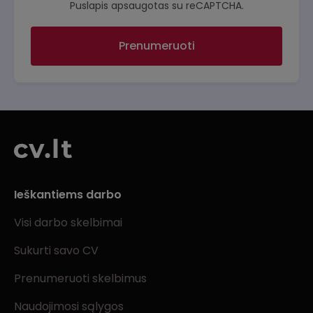
Puslapis apsaugotas su reCAPTCHA.
Prenumeruoti
Ieškantiems darbo
Visi darbo skelbimai
Sukurti savo CV
Prenumeruoti skelbimus
Naudojimosi sąlygos