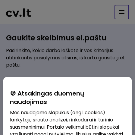
Gaukite skelbimus el.paštu
Pasirinkite, kokio darbo ieškote ir vos kriterijus
atitinkantis pasiūlymas atsiras, iš karto gausite jį el.
paštu.
Kur ieškote darbo?
*
🍪 Atsakingas duomenų
Pridėti naują
naudojimas
Mes naudojame slapukus (angl. cookies)
Kokios srities darbo pasiūlymai jus domina?
*
lankytojų srauto analizei, rinkodarai ir turinio
Pridėti naują
suasmeninimui. Portalo veikimui būtini slapukai
yra įjungti pagal nutylėjimą, likusius galite valdyti