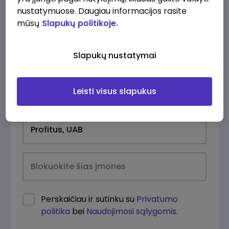
nustatymuose. Daugiau informacijos rasite
mūsų
Slapukų politikoje.
Slapukų nustatymai
Leisti visus slapukus
Kasdien
Perskaičiau ir sutinku su
Privatumo
politika
bei
Naudojimosi sąlygomis
.