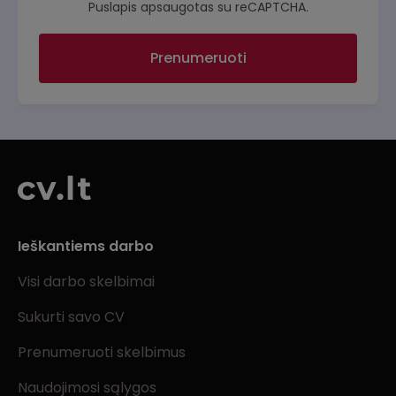
Puslapis apsaugotas su reCAPTCHA.
Prenumeruoti
Ieškantiems darbo
Visi darbo skelbimai
Sukurti savo CV
Prenumeruoti skelbimus
Naudojimosi sąlygos