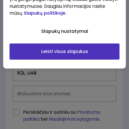
nustatymuose. Daugiau informacijos rasite
mūsų
Slapukų politikoje.
Slapukų nustatymai
Leisti visus slapukus
Kasdien
Perskaičiau ir sutinku su
Privatumo
politika
bei
Naudojimosi sąlygomis
.