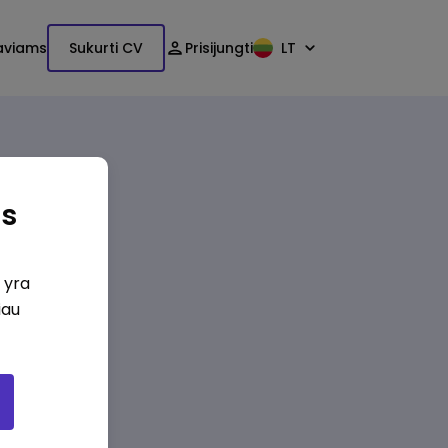
aviams
Sukurti CV
Prisijungti
LT
as
i yra
iau