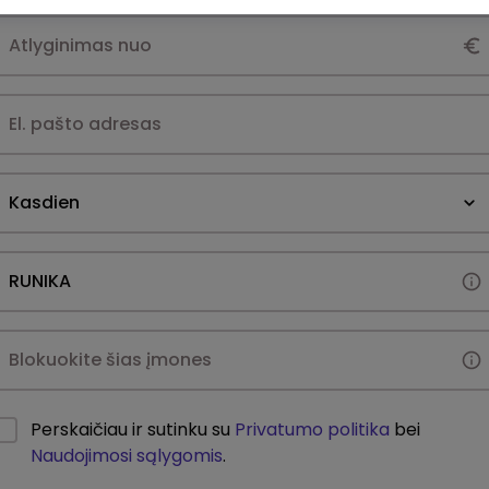
Kasdien
Perskaičiau ir sutinku su
Privatumo politika
bei
Naudojimosi sąlygomis
.