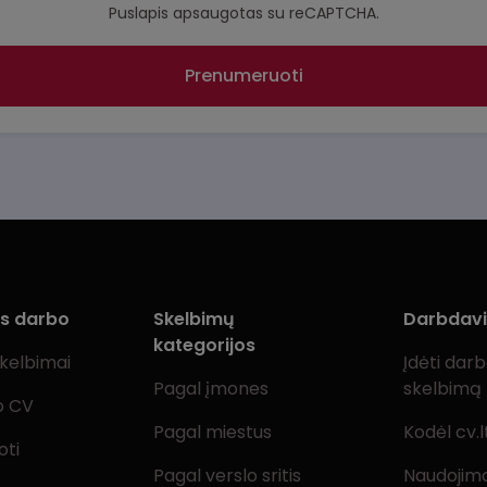
Puslapis apsaugotas su reCAPTCHA.
Prenumeruoti
ms darbo
Skelbimų
Darbdav
kategorijos
skelbimai
Įdėti dar
Pagal įmones
skelbimą
o CV
Pagal miestus
Kodėl cv.l
oti
Pagal verslo sritis
Naudojimo