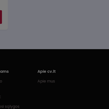
iams
Apie cv.lt
bo
Apie mus
t
si sąlygos