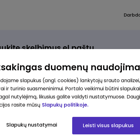
Darbd
ukite skelbimus el.paštu
rinkite, kokio darbo ieškote ir vos kriterijus atitinkantis
Atsakingas duomenų naudojim
ūlymas atsiras, iš karto gausite jį el. paštu.
ojame slapukus (angl. cookies) lankytojų srauto analizei,
ai ir turinio suasmeninimui. Portalo veikimui būtini slapuka
ur ieškote darbo?
*
pagal nutylėjimą, likusius galite valdyti nustatymuose. Daug
Pridėti naują
cijos rasite mūsų
Slapukų politikoje.
okios srities darbo pasiūlymai jus domina?
*
Slapukų nustatymai
Leisti visus slapukus
Pridėti naują