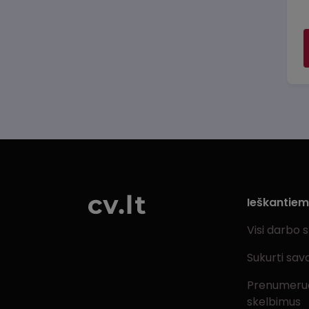
Ieškantie
Visi darbo 
Sukurti sav
Prenumeru
skelbimus