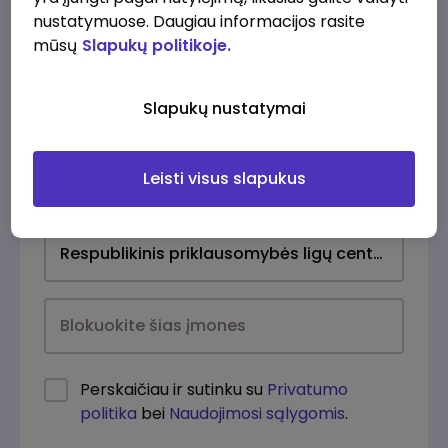
nustatymuose. Daugiau informacijos rasite
mūsų
Slapukų politikoje.
Slapukų nustatymai
Leisti visus slapukus
Kasdien
Perskaičiau ir sutinku su
Privatumo
politika
bei
Naudojimosi sąlygomis
.