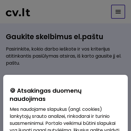
Gaukite skelbimus el.paštu
Pasirinkite, kokio darbo ieškote ir vos kriterijus
atitinkantis pasiūlymas atsiras, iš karto gausite jį el.
paštu.
Kur ieškote darbo?
*
🍪 Atsakingas duomenų
Pridėti naują
naudojimas
Mes naudojame slapukus (angl. cookies)
Kokios srities darbo pasiūlymai jus domina?
*
lankytojų srauto analizei, rinkodarai ir turinio
Pridėti naują
suasmeninimui. Portalo veikimui būtini slapukai
yra įjungti pagal nutylėjimą, likusius galite valdyti