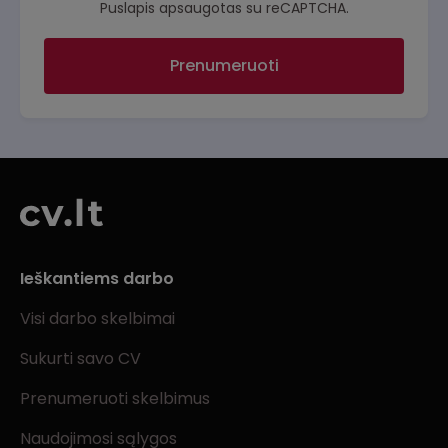
Puslapis apsaugotas su reCAPTCHA.
Prenumeruoti
Ieškantiems darbo
Visi darbo skelbimai
Sukurti savo CV
Prenumeruoti skelbimus
Naudojimosi sąlygos