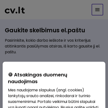
Gaukite skelbimus el.paštu
Pasirinkite, kokio darbo ieškote ir vos kriterijus
atitinkantis pasiūlymas atsiras, iš karto gausite jį el.
paštu.
Kur ieškote darbo?
*
🍪 Atsakingas duomenų
Pridėti naują
naudojimas
Mes naudojame slapukus (angl. cookies)
Kokios srities darbo pasiūlymai jus domina?
*
lankytojų srauto analizei, rinkodarai ir turinio
Pridėti naują
suasmeninimui. Portalo veikimui būtini slapukai
yra įjungti pagal nutylėjimą, likusius galite valdyti