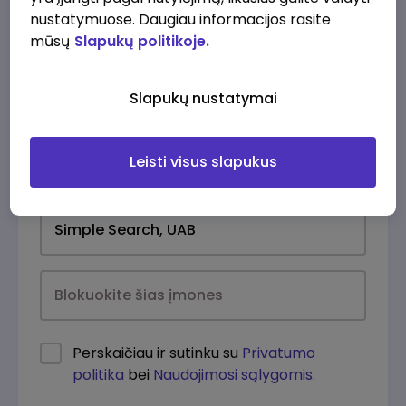
nustatymuose. Daugiau informacijos rasite
mūsų
Slapukų politikoje.
Slapukų nustatymai
Leisti visus slapukus
Kasdien
Perskaičiau ir sutinku su
Privatumo
politika
bei
Naudojimosi sąlygomis
.