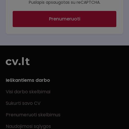
Puslapis apsaugotas su reCAPTCHA.
Prenumeruoti
Ieškantiems darbo
Visi darbo skelbimai
Sukurti savo CV
Prenumeruoti skelbimus
Naudojimosi sąlygos