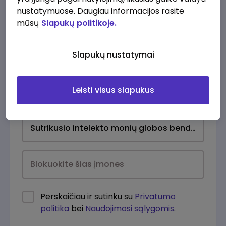
nustatymuose. Daugiau informacijos rasite
mūsų
Slapukų politikoje.
Slapukų nustatymai
Leisti visus slapukus
Kasdien
Perskaičiau ir sutinku su
Privatumo
politika
bei
Naudojimosi sąlygomis
.