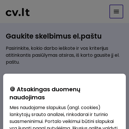
Gaukite skelbimus el.paštu
Pasirinkite, kokio darbo ieškote ir vos kriterijus
atitinkantis pasiūlymas atsiras, iš karto gausite jį el.
paštu.
Kur ieškote darbo?
*
🍪 Atsakingas duomenų
Pridėti naują
naudojimas
Mes naudojame slapukus (angl. cookies)
Kokios srities darbo pasiūlymai jus domina?
*
lankytojų srauto analizei, rinkodarai ir turinio
Pridėti naują
suasmeninimui. Portalo veikimui būtini slapukai
yra įjungti pagal nutylėjimą, likusius galite valdyti