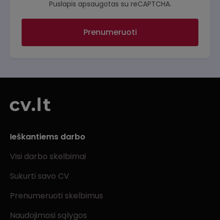
Puslapis apsaugotas su reCAPTCHA.
Prenumeruoti
Ieškantiems darbo
Visi darbo skelbimai
Sukurti savo CV
Prenumeruoti skelbimus
Naudojimosi sąlygos