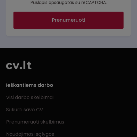
Puslapis apsaugotas su reCAPTCHA.
Prenumeruoti
Ieškantiems darbo
Visi darbo skelbimai
Sukurti savo CV
Prenumeruoti skelbimus
Naudojimosi sąlygos