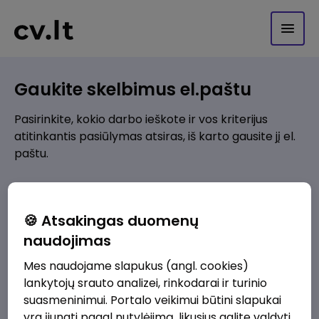
Gaukite skelbimus el.paštu
Pasirinkite, kokio darbo ieškote ir vos kriterijus
atitinkantis pasiūlymas atsiras, iš karto gausite jį el.
paštu.
Kur ieškote darbo?
*
🍪 Atsakingas duomenų
Pridėti naują
naudojimas
Mes naudojame slapukus (angl. cookies)
Kokios srities darbo pasiūlymai jus domina?
*
lankytojų srauto analizei, rinkodarai ir turinio
Pridėti naują
suasmeninimui. Portalo veikimui būtini slapukai
yra įjungti pagal nutylėjimą, likusius galite valdyti