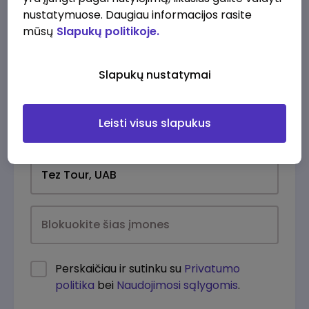
nustatymuose. Daugiau informacijos rasite
mūsų
Slapukų politikoje.
Slapukų nustatymai
Leisti visus slapukus
Kasdien
Perskaičiau ir sutinku su
Privatumo
politika
bei
Naudojimosi sąlygomis
.