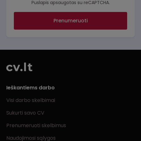
Puslapis apsaugotas su reCAPTCHA.
Prenumeruoti
Ieškantiems darbo
Visi darbo skelbimai
Sukurti savo CV
Prenumeruoti skelbimus
Naudojimosi sąlygos