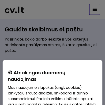
Gaukite skelbimus el.paštu
Pasirinkite, kokio darbo ieškote ir vos kriterijus
atitinkantis pasiūlymas atsiras, iš karto gausite jį el.
paštu.
Kur ieškote darbo?
*
🍪 Atsakingas duomenų
Pridėti naują
naudojimas
Mes naudojame slapukus (angl. cookies)
Kokios srities darbo pasiūlymai jus domina?
*
lankytojų srauto analizei, rinkodarai ir turinio
Pridėti naują
suasmeninimui. Portalo veikimui būtini slapukai
yra įjungti pagal nutylėjimą, likusius galite valdyti