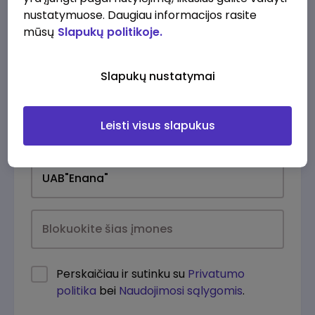
nustatymuose. Daugiau informacijos rasite
mūsų
Slapukų politikoje.
Slapukų nustatymai
Leisti visus slapukus
Kasdien
Perskaičiau ir sutinku su
Privatumo
politika
bei
Naudojimosi sąlygomis
.