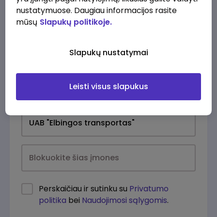
nustatymuose. Daugiau informacijos rasite
mūsų
Slapukų politikoje.
Slapukų nustatymai
Leisti visus slapukus
Kasdien
Perskaičiau ir sutinku su
Privatumo
politika
bei
Naudojimosi sąlygomis
.