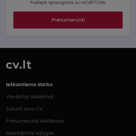
Puslapis apsaugotas su reCAPTCHA.
Prenumeruoti
Ieškantiems darbo
Visi darbo skelbimai
Sukurti savo CV
Prenumeruoti skelbimus
Naudojimosi sąlygos