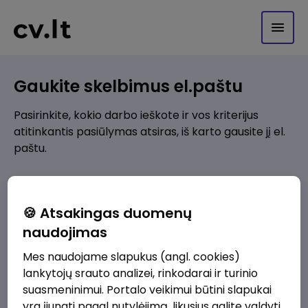
Gaukite skelbimus el.paštu
Pasirinkite, kokio darbo ieškote ir vos kriterijus
atitinkantis pasiūlymas atsiras, iš karto gausite jį el.
paštu.
Kur ieškote darbo?
*
🍪 Atsakingas duomenų
Pridėti naują
naudojimas
Mes naudojame slapukus (angl. cookies)
Kokios srities darbo pasiūlymai jus domina?
*
lankytojų srauto analizei, rinkodarai ir turinio
Pridėti naują
suasmeninimui. Portalo veikimui būtini slapukai
yra įjungti pagal nutylėjimą, likusius galite valdyti