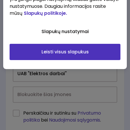
nustatymuose. Daugiau informacijos rasite
mūsų
Slapukų politikoje.
Slapukų nustatymai
Leisti visus slapukus
Kasdien
Perskaičiau ir sutinku su
Privatumo
politika
bei
Naudojimosi sąlygomis
.