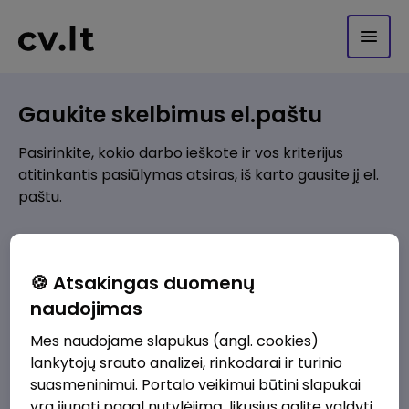
Gaukite skelbimus el.paštu
Pasirinkite, kokio darbo ieškote ir vos kriterijus
atitinkantis pasiūlymas atsiras, iš karto gausite jį el.
paštu.
Kur ieškote darbo?
*
🍪 Atsakingas duomenų
Pridėti naują
naudojimas
Mes naudojame slapukus (angl. cookies)
Kokios srities darbo pasiūlymai jus domina?
*
lankytojų srauto analizei, rinkodarai ir turinio
Pridėti naują
suasmeninimui. Portalo veikimui būtini slapukai
yra įjungti pagal nutylėjimą, likusius galite valdyti