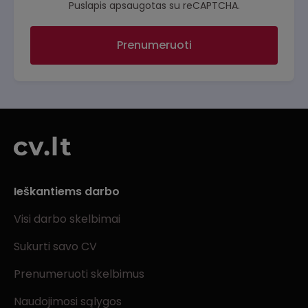
Puslapis apsaugotas su reCAPTCHA.
Prenumeruoti
Ieškantiems darbo
Visi darbo skelbimai
Sukurti savo CV
Prenumeruoti skelbimus
Naudojimosi sąlygos