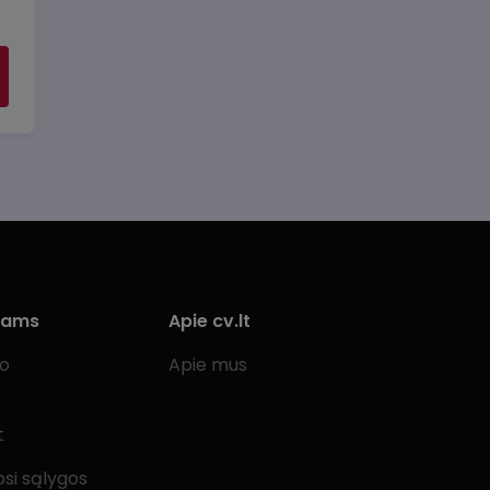
iams
Apie cv.lt
bo
Apie mus
t
si sąlygos