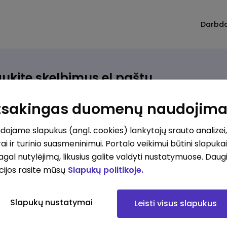
Darbd
ukite skelbimus el.paštu
rinkite, kokio darbo ieškote ir vos kriterijus atitinkantis
Atsakingas duomenų naudojim
ūlymas atsiras, iš karto gausite jį el. paštu.
ojame slapukus (angl. cookies) lankytojų srauto analizei,
ai ir turinio suasmeninimui. Portalo veikimui būtini slapuka
ur ieškote darbo?
*
pagal nutylėjimą, likusius galite valdyti nustatymuose. Daug
Pridėti naują
cijos rasite mūsų
Slapukų politikoje.
okios srities darbo pasiūlymai jus domina?
*
Slapukų nustatymai
Leisti visus slapukus
Pridėti naują