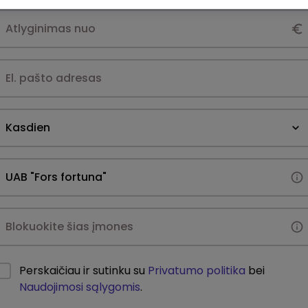
Kasdien
Perskaičiau ir sutinku su
Privatumo politika
bei
Naudojimosi sąlygomis
.