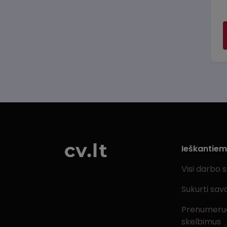
Ieškantie
Visi darbo 
Sukurti sav
Prenumeru
skelbimus