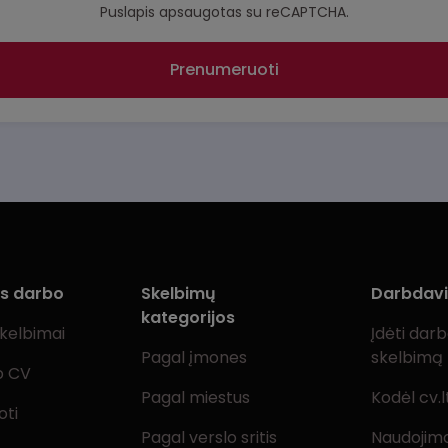
Puslapis apsaugotas su reCAPTCHA.
Prenumeruoti
ms darbo
Skelbimų
Darbdav
kategorijos
skelbimai
Įdėti dar
Pagal įmones
skelbimą
o CV
Pagal miestus
Kodėl cv.l
oti
Pagal verslo sritis
Naudojimo