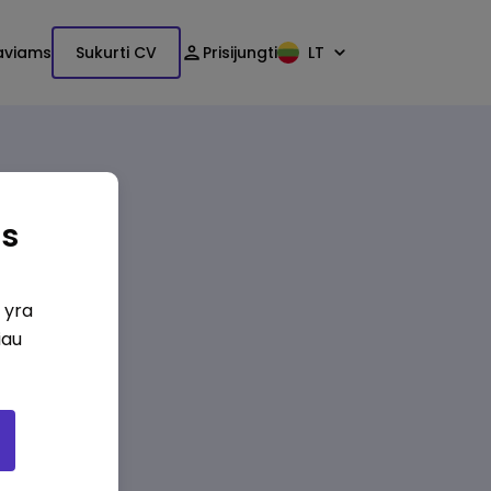
aviams
Sukurti CV
Prisijungti
LT
as
i yra
iau