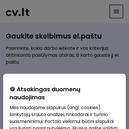
Gaukite skelbimus el.paštu
Pasirinkite, kokio darbo ieškote ir vos kriterijus
atitinkantis pasiūlymas atsiras, iš karto gausite jį el.
paštu.
Kur ieškote darbo?
*
🍪 Atsakingas duomenų
Pridėti naują
naudojimas
Mes naudojame slapukus (angl. cookies)
Kokios srities darbo pasiūlymai jus domina?
*
lankytojų srauto analizei, rinkodarai ir turinio
Pridėti naują
suasmeninimui. Portalo veikimui būtini slapukai
yra įjungti pagal nutylėjimą, likusius galite valdyti