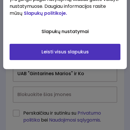
nustatymuose. Daugiau informacijos rasite
mūsų
Slapukų politikoje.
Slapukų nustatymai
Leisti visus slapukus
Kasdien
Perskaičiau ir sutinku su
Privatumo
politika
bei
Naudojimosi sąlygomis
.