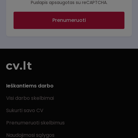
Puslapis apsaugotas su reCAPTCHA.
Prenumeruoti
Ieškantiems darbo
Visi darbo skelbimai
Sukurti savo CV
Prenumeruoti skelbimus
Naudojimosi sąlygos