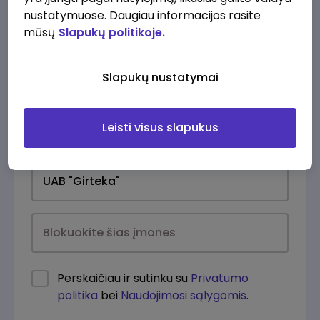
nustatymuose. Daugiau informacijos rasite
mūsų
Slapukų politikoje.
Slapukų nustatymai
Leisti visus slapukus
Kasdien
Perskaičiau ir sutinku su
Privatumo
politika
bei
Naudojimosi sąlygomis
.