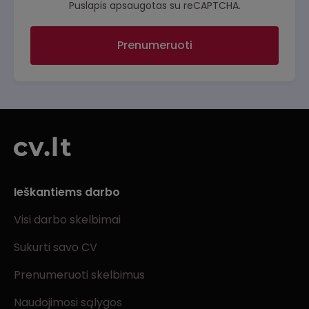
Puslapis apsaugotas su reCAPTCHA.
Prenumeruoti
Ieškantiems darbo
Visi darbo skelbimai
Sukurti savo CV
Prenumeruoti skelbimus
Naudojimosi sąlygos