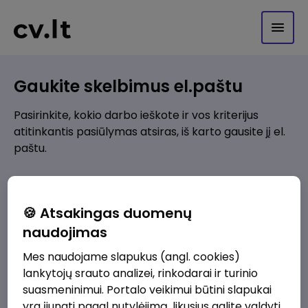
Gaukite skelbimus el.paštu
Pasirinkite, kokio darbo ieškote ir vos kriterijus
atitinkantis pasiūlymas atsiras, iš karto gausite jį el.
paštu.
Kur ieškote darbo?
*
🍪 Atsakingas duomenų
Pridėti naują
naudojimas
Mes naudojame slapukus (angl. cookies)
Kokios srities darbo pasiūlymai jus domina?
*
lankytojų srauto analizei, rinkodarai ir turinio
Pridėti naują
suasmeninimui. Portalo veikimui būtini slapukai
yra įjungti pagal nutylėjimą, likusius galite valdyti