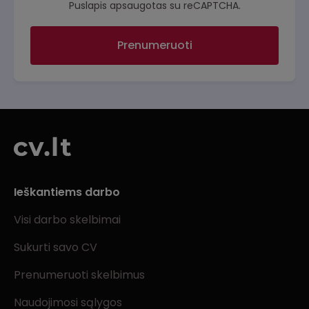
Puslapis apsaugotas su reCAPTCHA.
Prenumeruoti
Ieškantiems darbo
Visi darbo skelbimai
Sukurti savo CV
Prenumeruoti skelbimus
Naudojimosi sąlygos