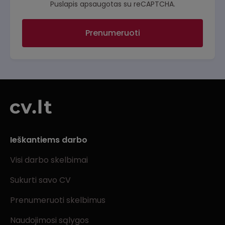
Puslapis apsaugotas su reCAPTCHA.
Prenumeruoti
Ieškantiems darbo
Visi darbo skelbimai
Sukurti savo CV
Prenumeruoti skelbimus
Naudojimosi sąlygos