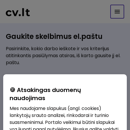
Gaukite skelbimus el.paštu
Pasirinkite, kokio darbo ieškote ir vos kriterijus
atitinkantis pasiūlymas atsiras, iš karto gausite jį el.
paštu.
Kur ieškote darbo?
*
🍪 Atsakingas duomenų
Pridėti naują
naudojimas
Mes naudojame slapukus (angl. cookies)
Kokios srities darbo pasiūlymai jus domina?
*
lankytojų srauto analizei, rinkodarai ir turinio
Pridėti naują
suasmeninimui. Portalo veikimui būtini slapukai
yra įjungti pagal nutylėjimą, likusius galite valdyti