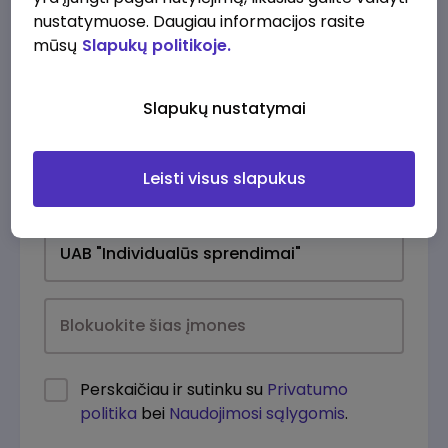
nustatymuose. Daugiau informacijos rasite
mūsų
Slapukų politikoje.
Slapukų nustatymai
Leisti visus slapukus
Kasdien
Perskaičiau ir sutinku su
Privatumo
politika
bei
Naudojimosi sąlygomis
.