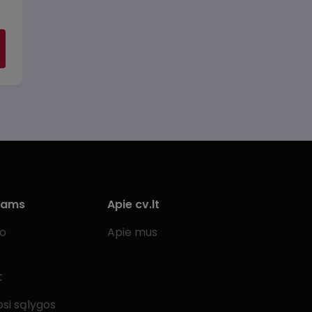
iams
Apie cv.lt
bo
Apie mus
t
si sąlygos