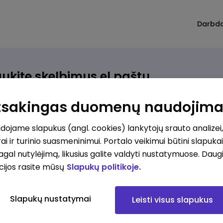
Darbd
ukite skelbimus el.paštu
rinkite, kokio darbo ieškote ir vos kriterijus atitinkantis
Atsakingas duomenų naudojim
ūlymas atsiras, iš karto gausite jį el. paštu.
ojame slapukus (angl. cookies) lankytojų srauto analizei,
ai ir turinio suasmeninimui. Portalo veikimui būtini slapuka
ur ieškote darbo?
*
pagal nutylėjimą, likusius galite valdyti nustatymuose. Daug
Pridėti naują
cijos rasite mūsų
Slapukų politikoje.
okios srities darbo pasiūlymai jus domina?
*
Slapukų nustatymai
Leisti visus slapukus
Pridėti naują