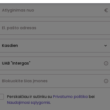
Kasdien
Perskaičiau ir sutinku su
Privatumo politika
bei
Naudojimosi sąlygomis
.