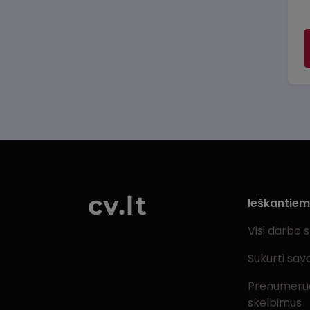
Ieškantie
Visi darbo 
Sukurti sav
Prenumeru
skelbimus