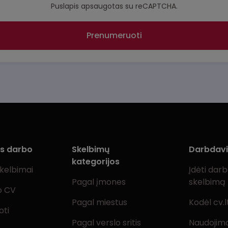
Puslapis apsaugotas su reCAPTCHA.
Prenumeruoti
ms darbo
Skelbimų
Darbdav
kategorijos
skelbimai
Įdėti dar
Pagal įmones
skelbimą
o CV
Pagal miestus
Kodėl cv.l
oti
Pagal verslo sritis
Naudojimo