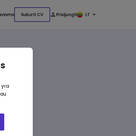
aviams
Sukurti CV
Prisijungti
LT
as
i yra
iau