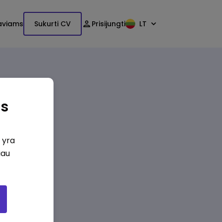
aviams
Sukurti CV
Prisijungti
LT
as
i yra
iau