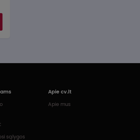
iams
Apie cv.lt
bo
Apie mus
t
si sąlygos