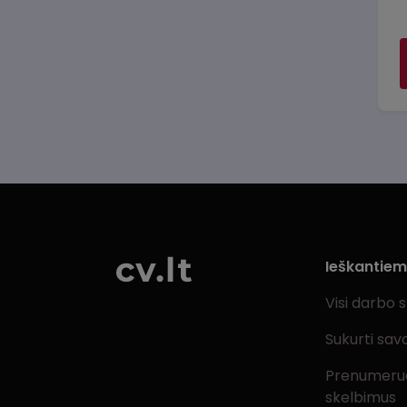
Ieškantie
Visi darbo 
Sukurti sav
Prenumeru
skelbimus