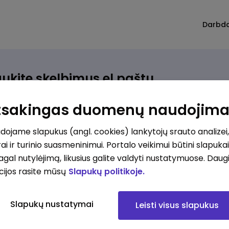
Darbd
ukite skelbimus el.paštu
rinkite, kokio darbo ieškote ir vos kriterijus atitinkantis
Atsakingas duomenų naudojim
ūlymas atsiras, iš karto gausite jį el. paštu.
ojame slapukus (angl. cookies) lankytojų srauto analizei,
ai ir turinio suasmeninimui. Portalo veikimui būtini slapuka
ur ieškote darbo?
*
pagal nutylėjimą, likusius galite valdyti nustatymuose. Daug
Pridėti naują
cijos rasite mūsų
Slapukų politikoje.
okios srities darbo pasiūlymai jus domina?
*
Slapukų nustatymai
Leisti visus slapukus
Pridėti naują