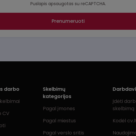
Puslapis apsaugotas su reCAPTCHA.
Prenumeruoti
ms darbo
Skelbimų
Darbdav
kategorijos
skelbimai
Įdėti dar
Pagal įmones
skelbimą
o CV
Pagal miestus
Kodėl cv.l
oti
Pagal verslo sritis
Naudojimo