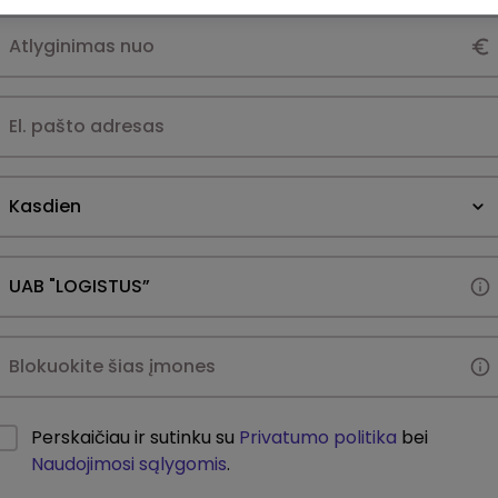
Kasdien
Perskaičiau ir sutinku su
Privatumo politika
bei
Naudojimosi sąlygomis
.