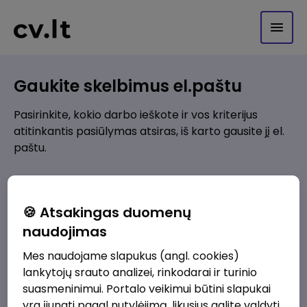
Gaukite skelbimus el.paštu
Pasirinkite, kokio darbo ieškote ir vos kriterijus
atitinkantis pasiūlymas atsiras, iš karto gausite jį el.
paštu.
Kur ieškote darbo?
*
🍪 Atsakingas duomenų
Pridėti naują
naudojimas
Mes naudojame slapukus (angl. cookies)
Kokios srities darbo pasiūlymai jus domina?
*
lankytojų srauto analizei, rinkodarai ir turinio
Pridėti naują
suasmeninimui. Portalo veikimui būtini slapukai
yra įjungti pagal nutylėjimą, likusius galite valdyti