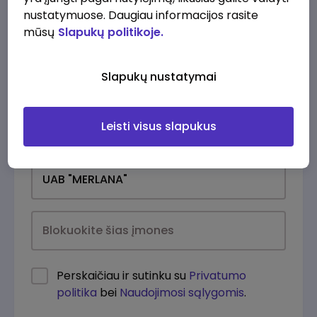
nustatymuose. Daugiau informacijos rasite
mūsų
Slapukų politikoje.
Slapukų nustatymai
Leisti visus slapukus
Kasdien
Perskaičiau ir sutinku su
Privatumo
politika
bei
Naudojimosi sąlygomis
.