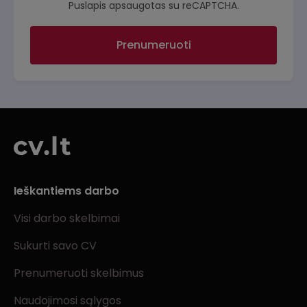
Puslapis apsaugotas su reCAPTCHA.
Prenumeruoti
Ieškantiems darbo
Visi darbo skelbimai
Sukurti savo CV
Prenumeruoti skelbimus
Naudojimosi sąlygos