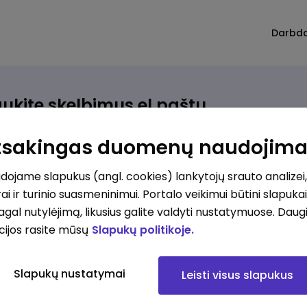
Darbd
ukite skelbimus el.paštu
rinkite, kokio darbo ieškote ir vos kriterijus atitinkantis
Atsakingas duomenų naudojim
ūlymas atsiras, iš karto gausite jį el. paštu.
ojame slapukus (angl. cookies) lankytojų srauto analizei,
ai ir turinio suasmeninimui. Portalo veikimui būtini slapuka
ur ieškote darbo?
*
pagal nutylėjimą, likusius galite valdyti nustatymuose. Daug
Pridėti naują
cijos rasite mūsų
Slapukų politikoje.
okios srities darbo pasiūlymai jus domina?
*
Slapukų nustatymai
Leisti visus slapukus
Pridėti naują