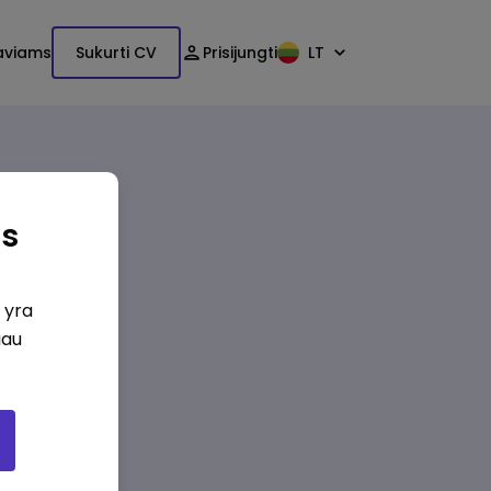
aviams
Sukurti CV
Prisijungti
LT
as
i yra
iau