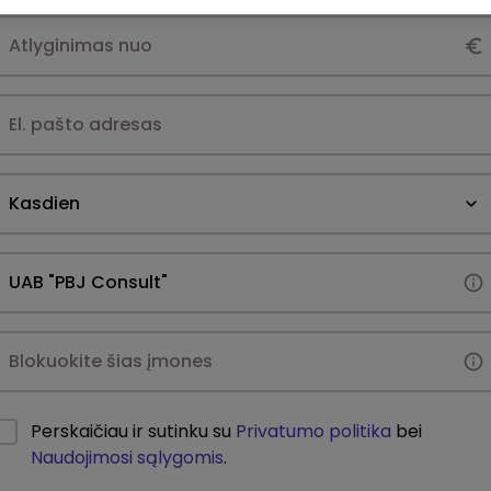
Kasdien
Perskaičiau ir sutinku su
Privatumo politika
bei
Naudojimosi sąlygomis
.