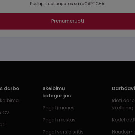
Puslapis apsaugotas su reCAPTCHA.
Prenumeruoti
ms darbo
Skelbimų
Darbdav
kategorijos
skelbimai
Įdėti dar
Pagal įmones
skelbimą
o CV
Pagal miestus
Kodėl cv.l
oti
Pagal verslo sritis
Naudojimo