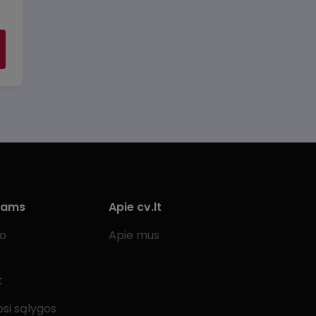
iams
Apie cv.lt
bo
Apie mus
t
si sąlygos