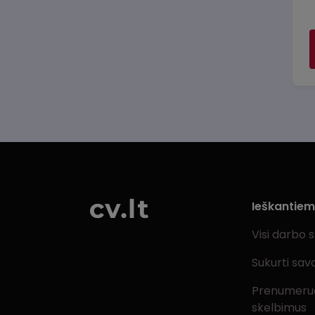
Ieškantie
Visi darbo 
Sukurti sav
Prenumeru
skelbimus