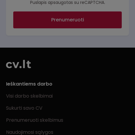
Puslapis apsaugotas su reCAPTCHA.
Prenumeruoti
Ieškantiems darbo
Visi darbo skelbimai
Sukurti savo CV
Prenumeruoti skelbimus
Naudojimosi sąlygos