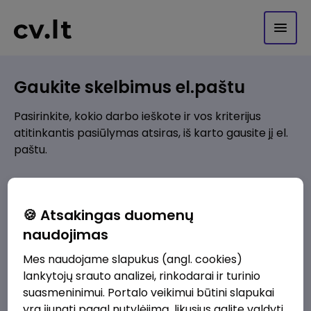
Gaukite skelbimus el.paštu
Pasirinkite, kokio darbo ieškote ir vos kriterijus
atitinkantis pasiūlymas atsiras, iš karto gausite jį el.
paštu.
Kur ieškote darbo?
*
🍪 Atsakingas duomenų
Pridėti naują
naudojimas
Mes naudojame slapukus (angl. cookies)
Kokios srities darbo pasiūlymai jus domina?
*
lankytojų srauto analizei, rinkodarai ir turinio
Pridėti naują
suasmeninimui. Portalo veikimui būtini slapukai
yra įjungti pagal nutylėjimą, likusius galite valdyti