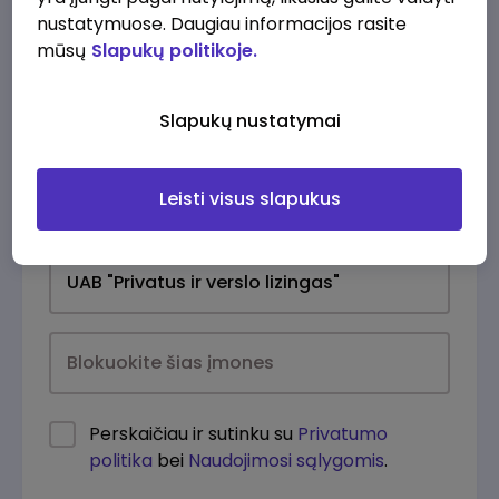
nustatymuose. Daugiau informacijos rasite
mūsų
Slapukų politikoje.
Slapukų nustatymai
Leisti visus slapukus
Kasdien
Perskaičiau ir sutinku su
Privatumo
politika
bei
Naudojimosi sąlygomis
.