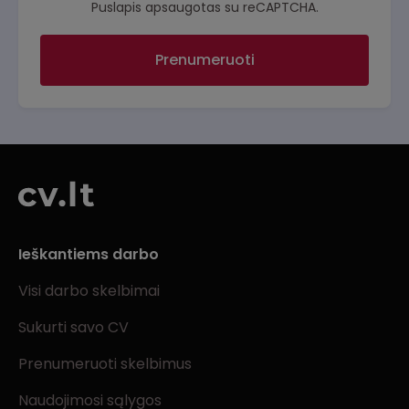
Puslapis apsaugotas su reCAPTCHA.
Prenumeruoti
Ieškantiems darbo
Visi darbo skelbimai
Sukurti savo CV
Prenumeruoti skelbimus
Naudojimosi sąlygos