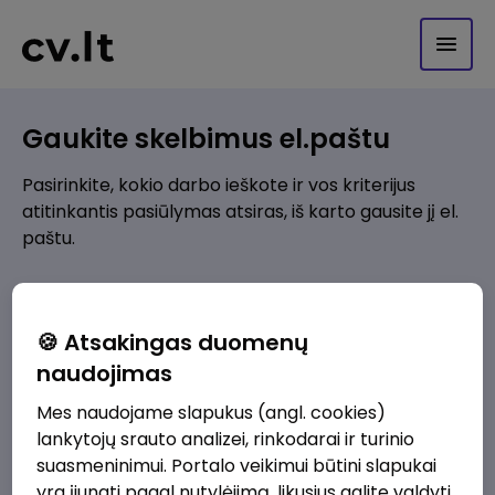
Gaukite skelbimus el.paštu
Pasirinkite, kokio darbo ieškote ir vos kriterijus
atitinkantis pasiūlymas atsiras, iš karto gausite jį el.
paštu.
Kur ieškote darbo?
*
🍪 Atsakingas duomenų
Pridėti naują
naudojimas
Mes naudojame slapukus (angl. cookies)
Kokios srities darbo pasiūlymai jus domina?
*
lankytojų srauto analizei, rinkodarai ir turinio
Pridėti naują
suasmeninimui. Portalo veikimui būtini slapukai
yra įjungti pagal nutylėjimą, likusius galite valdyti