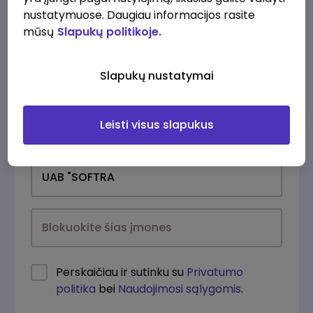
nustatymuose. Daugiau informacijos rasite
mūsų
Slapukų politikoje.
Slapukų nustatymai
Leisti visus slapukus
Kasdien
Perskaičiau ir sutinku su
Privatumo
politika
bei
Naudojimosi sąlygomis
.