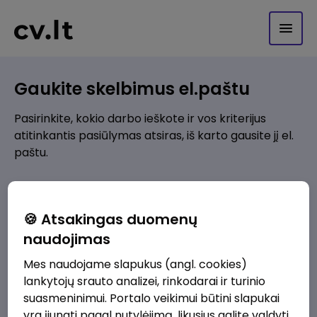
Gaukite skelbimus el.paštu
Pasirinkite, kokio darbo ieškote ir vos kriterijus
atitinkantis pasiūlymas atsiras, iš karto gausite jį el.
paštu.
Kur ieškote darbo?
*
🍪 Atsakingas duomenų
Pridėti naują
naudojimas
Mes naudojame slapukus (angl. cookies)
Kokios srities darbo pasiūlymai jus domina?
*
lankytojų srauto analizei, rinkodarai ir turinio
Pridėti naują
suasmeninimui. Portalo veikimui būtini slapukai
yra įjungti pagal nutylėjimą, likusius galite valdyti