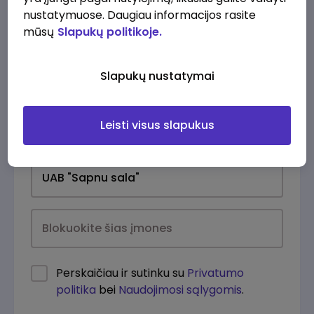
nustatymuose. Daugiau informacijos rasite
mūsų
Slapukų politikoje.
Slapukų nustatymai
Leisti visus slapukus
Kasdien
Perskaičiau ir sutinku su
Privatumo
politika
bei
Naudojimosi sąlygomis
.