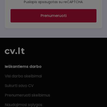
Puslapis apsaugotas su reCAPTCHA.
Prenumeruoti
Ieškantiems darbo
Visi darbo skelbimai
Sukurti savo CV
Prenumeruoti skelbimus
Naudojimosi sąlygos