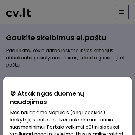
Gaukite skelbimus el.paštu
Pasirinkite, kokio darbo ieškote ir vos kriterijus
atitinkantis pasiūlymas atsiras, iš karto gausite jį el.
paštu.
Kur ieškote darbo?
*
🍪 Atsakingas duomenų
Pridėti naują
naudojimas
Mes naudojame slapukus (angl. cookies)
Kokios srities darbo pasiūlymai jus domina?
*
lankytojų srauto analizei, rinkodarai ir turinio
Pridėti naują
suasmeninimui. Portalo veikimui būtini slapukai
yra įjungti pagal nutylėjimą, likusius galite valdyti