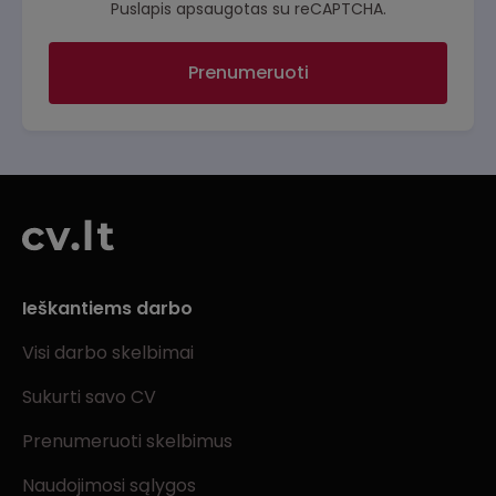
Puslapis apsaugotas su reCAPTCHA.
Prenumeruoti
Ieškantiems darbo
Visi darbo skelbimai
Sukurti savo CV
Prenumeruoti skelbimus
Naudojimosi sąlygos