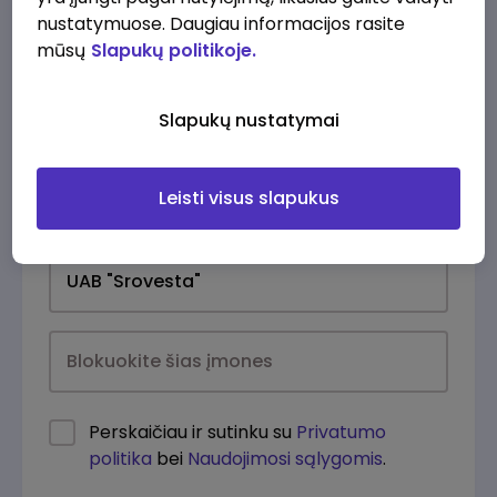
nustatymuose. Daugiau informacijos rasite
mūsų
Slapukų politikoje.
Slapukų nustatymai
Leisti visus slapukus
Kasdien
Perskaičiau ir sutinku su
Privatumo
politika
bei
Naudojimosi sąlygomis
.