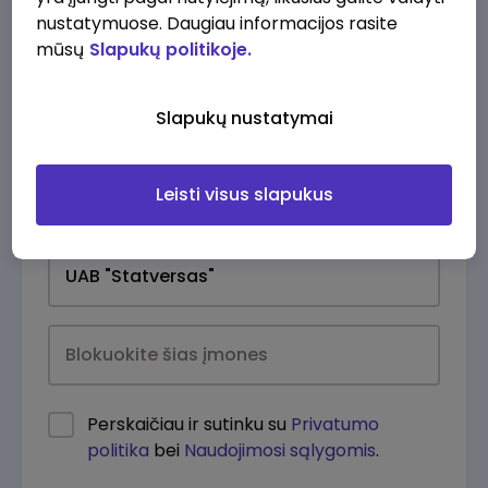
nustatymuose. Daugiau informacijos rasite
mūsų
Slapukų politikoje.
Slapukų nustatymai
Leisti visus slapukus
Kasdien
Perskaičiau ir sutinku su
Privatumo
politika
bei
Naudojimosi sąlygomis
.