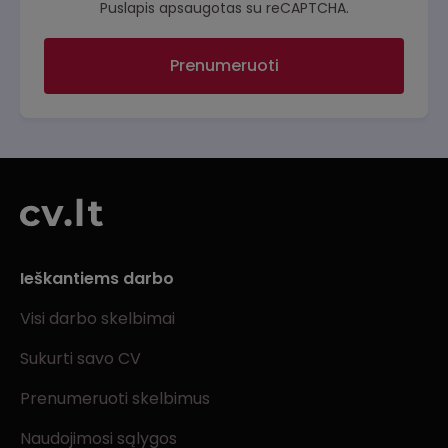
Puslapis apsaugotas su reCAPTCHA.
Prenumeruoti
Ieškantiems darbo
Visi darbo skelbimai
Sukurti savo CV
Prenumeruoti skelbimus
Naudojimosi sąlygos