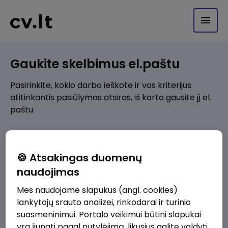
Gaukite skelbimus el.paštu
Pasirinkite, kokio darbo ieškote ir vos kriterijus
atitinkantis pasiūlymas atsiras, iš karto gausite jį el.
paštu.
Kur ieškote darbo?
*
🍪 Atsakingas duomenų
Pridėti naują
naudojimas
Mes naudojame slapukus (angl. cookies)
Kokios srities darbo pasiūlymai jus domina?
*
lankytojų srauto analizei, rinkodarai ir turinio
Pridėti naują
suasmeninimui. Portalo veikimui būtini slapukai
yra įjungti pagal nutylėjimą, likusius galite valdyti