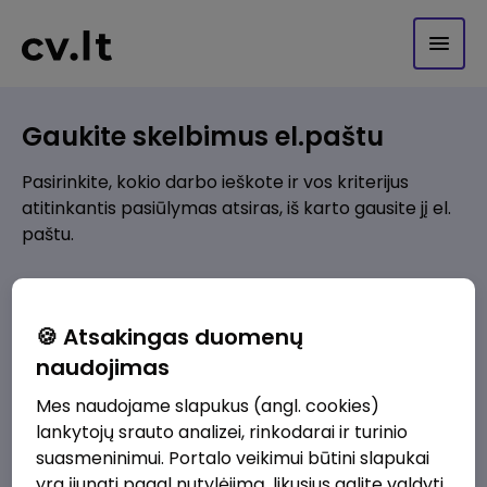
Gaukite skelbimus el.paštu
Pasirinkite, kokio darbo ieškote ir vos kriterijus
atitinkantis pasiūlymas atsiras, iš karto gausite jį el.
paštu.
Kur ieškote darbo?
*
🍪 Atsakingas duomenų
Pridėti naują
naudojimas
Mes naudojame slapukus (angl. cookies)
Kokios srities darbo pasiūlymai jus domina?
*
lankytojų srauto analizei, rinkodarai ir turinio
Pridėti naują
suasmeninimui. Portalo veikimui būtini slapukai
yra įjungti pagal nutylėjimą, likusius galite valdyti