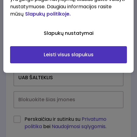
nustatymuose. Daugiau informacijos rasite
mūsų
Slapukų politikoje.
Slapukų nustatymai
Leisti visus slapukus
Kasdien
Perskaičiau ir sutinku su
Privatumo
politika
bei
Naudojimosi sąlygomis
.