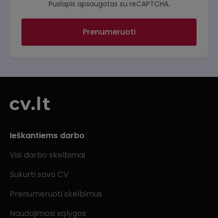
Puslapis apsaugotas su reCAPTCHA.
Prenumeruoti
Ieškantiems darbo
Visi darbo skelbimai
Sukurti savo CV
Prenumeruoti skelbimus
Naudojimosi sąlygos