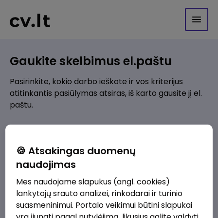
Gaukite skelbimus el.paštu
Pasirinkite, kokio darbo ieškote ir vos kriterijus
atitinkantis pasiūlymas atsiras, iš karto gausite jį el.
paštu.
Kur ieškote darbo?
*
🍪 Atsakingas duomenų
Pridėti naują
naudojimas
Mes naudojame slapukus (angl. cookies)
Kokios srities darbo pasiūlymai jus domina?
*
lankytojų srauto analizei, rinkodarai ir turinio
Pridėti naują
suasmeninimui. Portalo veikimui būtini slapukai
yra įjungti pagal nutylėjimą, likusius galite valdyti