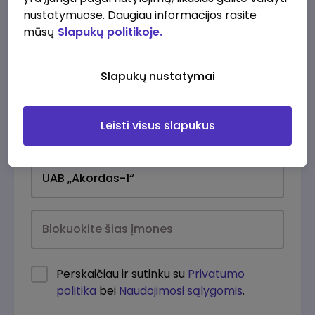
nustatymuose. Daugiau informacijos rasite
mūsų
Slapukų politikoje.
Slapukų nustatymai
Leisti visus slapukus
Kasdien
Perskaičiau ir sutinku su
Privatumo
politika
bei
Naudojimosi sąlygomis
.