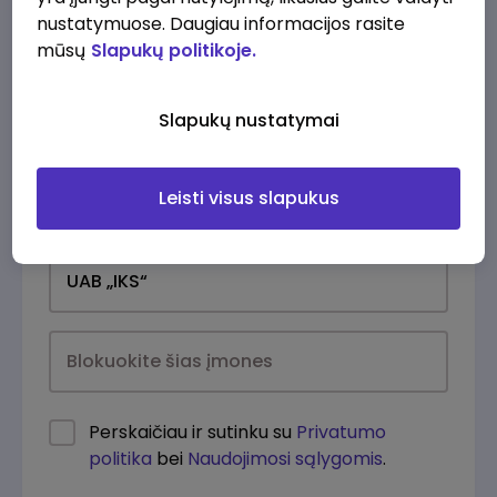
nustatymuose. Daugiau informacijos rasite
mūsų
Slapukų politikoje.
Slapukų nustatymai
Leisti visus slapukus
Kasdien
Perskaičiau ir sutinku su
Privatumo
politika
bei
Naudojimosi sąlygomis
.