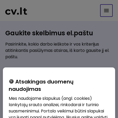
Gaukite skelbimus el.paštu
Pasirinkite, kokio darbo ieškote ir vos kriterijus
atitinkantis pasiūlymas atsiras, iš karto gausite jį el.
paštu.
Kur ieškote darbo?
*
🍪 Atsakingas duomenų
Pridėti naują
naudojimas
Mes naudojame slapukus (angl. cookies)
Kokios srities darbo pasiūlymai jus domina?
*
lankytojų srauto analizei, rinkodarai ir turinio
Pridėti naują
suasmeninimui. Portalo veikimui būtini slapukai
yra įjungti pagal nutylėjimą, likusius galite valdyti