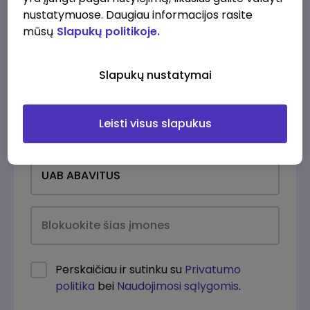
nustatymuose. Daugiau informacijos rasite
mūsų
Slapukų politikoje.
Slapukų nustatymai
Leisti visus slapukus
Kasdien
Perskaičiau ir sutinku su
Privatumo
politika
bei
Naudojimosi sąlygomis
.