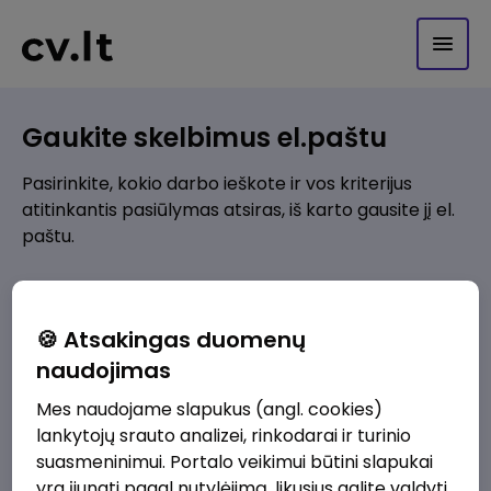
Gaukite skelbimus el.paštu
Pasirinkite, kokio darbo ieškote ir vos kriterijus
atitinkantis pasiūlymas atsiras, iš karto gausite jį el.
paštu.
Kur ieškote darbo?
*
🍪 Atsakingas duomenų
Pridėti naują
naudojimas
Mes naudojame slapukus (angl. cookies)
Kokios srities darbo pasiūlymai jus domina?
*
lankytojų srauto analizei, rinkodarai ir turinio
Pridėti naują
suasmeninimui. Portalo veikimui būtini slapukai
yra įjungti pagal nutylėjimą, likusius galite valdyti