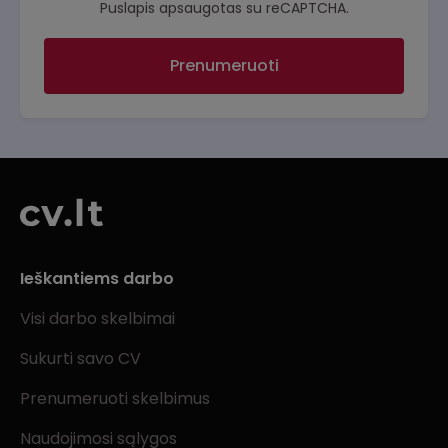
Puslapis apsaugotas su reCAPTCHA.
Prenumeruoti
Ieškantiems darbo
Visi darbo skelbimai
Sukurti savo CV
Prenumeruoti skelbimus
Naudojimosi sąlygos