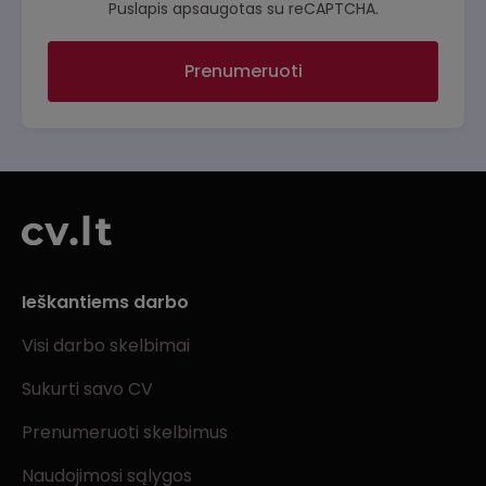
Puslapis apsaugotas su reCAPTCHA.
Prenumeruoti
Ieškantiems darbo
Visi darbo skelbimai
Sukurti savo CV
Prenumeruoti skelbimus
Naudojimosi sąlygos