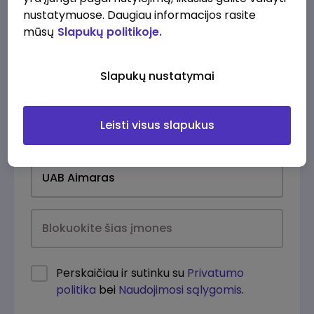
nustatymuose. Daugiau informacijos rasite
mūsų
Slapukų politikoje.
Slapukų nustatymai
Leisti visus slapukus
Kasdien
Perskaičiau ir sutinku su
Privatumo
politika
bei
Naudojimosi sąlygomis
.