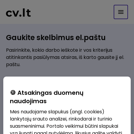
Gaukite skelbimus el.paštu
Pasirinkite, kokio darbo ieškote ir vos kriterijus
atitinkantis pasiūlymas atsiras, iš karto gausite jį el.
paštu.
Kur ieškote darbo?
*
🍪 Atsakingas duomenų
Pridėti naują
naudojimas
Mes naudojame slapukus (angl. cookies)
Kokios srities darbo pasiūlymai jus domina?
*
lankytojų srauto analizei, rinkodarai ir turinio
Pridėti naują
suasmeninimui. Portalo veikimui būtini slapukai
yra įjungti pagal nutylėjimą, likusius galite valdyti