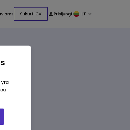
aviams
Sukurti CV
Prisijungti
LT
as
i yra
iau