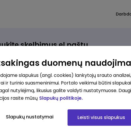
Darbd
ukite skelbimus el.paštu
rinkite, kokio darbo ieškote ir vos kriterijus atitinkantis
Atsakingas duomenų naudojim
ūlymas atsiras, iš karto gausite jį el. paštu.
ojame slapukus (angl. cookies) lankytojų srauto analizei,
ai ir turinio suasmeninimui. Portalo veikimui būtini slapuka
ur ieškote darbo?
*
pagal nutylėjimą, likusius galite valdyti nustatymuose. Daug
Pridėti naują
cijos rasite mūsų
Slapukų politikoje.
okios srities darbo pasiūlymai jus domina?
*
Slapukų nustatymai
Leisti visus slapukus
Pridėti naują