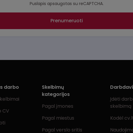
Puslapis apsaugotas su reCAPTCHA.
Prenumeruoti
ms darbo
Skelbimų
Darbdav
kategorijos
skelbimai
Įdėti dar
Pagal įmones
skelbimą
o CV
Pagal miestus
Kodėl cv.l
oti
Pagal verslo sritis
Naudojimo