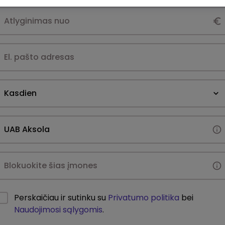
Kasdien
Perskaičiau ir sutinku su
Privatumo politika
bei
Naudojimosi sąlygomis
.