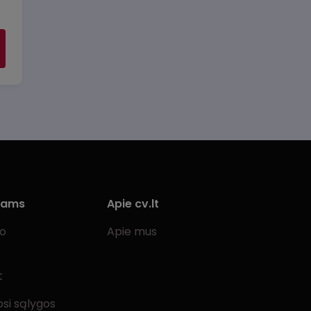
iams
Apie cv.lt
bo
Apie mus
t
si sąlygos