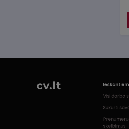
Ieškantie
Visi darbo 
Sukurti sav
Prenumeru
skelbimus