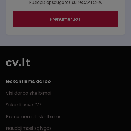
Puslapis apsaugotas su reCAPTCHA.
Prenumeruoti
Ieškantiems darbo
Visi darbo skelbimai
Sukurti savo CV
Prenumeruoti skelbimus
Naudojimosi sąlygos