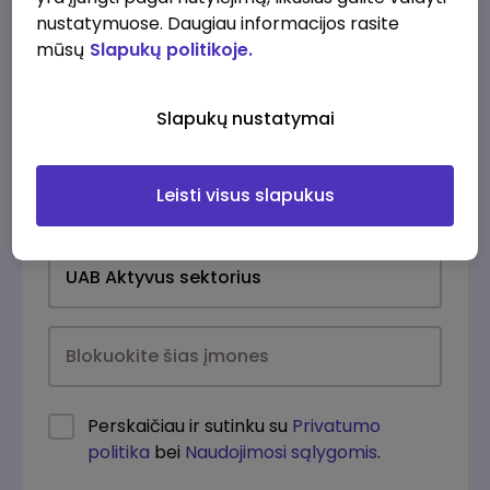
nustatymuose. Daugiau informacijos rasite
mūsų
Slapukų politikoje.
Slapukų nustatymai
Leisti visus slapukus
Kasdien
Perskaičiau ir sutinku su
Privatumo
politika
bei
Naudojimosi sąlygomis
.