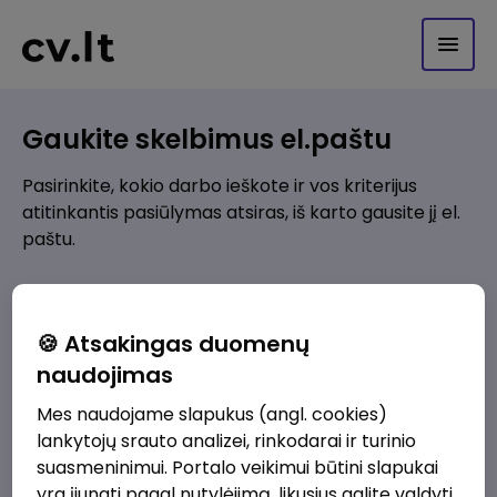
Gaukite skelbimus el.paštu
Pasirinkite, kokio darbo ieškote ir vos kriterijus
atitinkantis pasiūlymas atsiras, iš karto gausite jį el.
paštu.
Kur ieškote darbo?
*
🍪 Atsakingas duomenų
Pridėti naują
naudojimas
Mes naudojame slapukus (angl. cookies)
Kokios srities darbo pasiūlymai jus domina?
*
lankytojų srauto analizei, rinkodarai ir turinio
Pridėti naują
suasmeninimui. Portalo veikimui būtini slapukai
yra įjungti pagal nutylėjimą, likusius galite valdyti